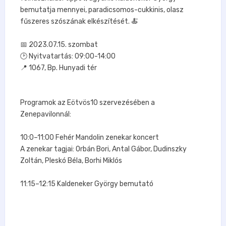
bemutatja mennyei, paradicsomos-cukkinis, olasz
fűszeres szószának elkészítését. 🍝⁣
📅 2023.07.15. szombat⁣
🕑 Nyitvatartás: 09:00-14:00⁣
📍 1067, Bp. Hunyadi tér⁣
Programok az Eötvös10 szervezésében a
Zenepavilonnál: ⁣
10:0–11:00 Fehér Mandolin zenekar koncert⁣
A zenekar tagjai: Orbán Bori, Antal Gábor, Dudinszky
Zoltán, Pleskó Béla, Borhi Miklós⁣
11:15–12:15 Kaldeneker György bemutató⁣