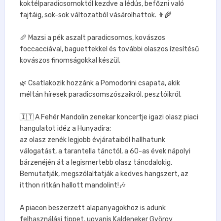
koktélparadicsomoktól kezdve a lédús, befőzni való
fajtáig, sok-sok változatból vásárolhattok. 👨‍🌾⁣
⁣🥖 Mazsi a pék aszalt paradicsomos, kovászos
foccacciával, baguettekkel és további olaszos ízesítésű
kovászos finomságokkal készül.⁣
🌿 Csatlakozik hozzánk a Pomodorini csapata, akik
méltán híresek paradicsomszószaikról, pesztóikról.⁣
🇮🇹 A Fehér Mandolin zenekar koncertje igazi olasz piaci
hangulatot idéz a Hunyadira:⁣
az olasz zenék legjobb évjárataiból hallhatunk
válogatást, a tarantella tánctól, a 60-as évek nápolyi
bárzenéjén át a legismertebb olasz táncdalokig.
Bemutatják, megszólaltatják a kedves hangszert, az
itthon ritkán hallott mandolint!🎶⁣
⁣A piacon beszerzett alapanyagokhoz is adunk
felhasználási tippet, ugyanis Kaldeneker György