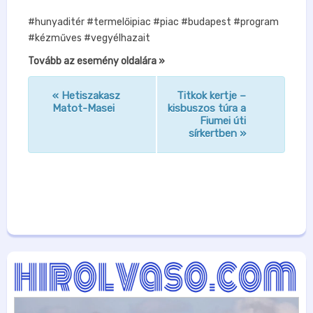
#hunyaditér #termelőipiac #piac #budapest #program
#kézműves #vegyélhazait⁣
Tovább az esemény oldalára »
«
Hetiszakasz
Titkok kertje –
n
Matot-Masei
kisbuszos túra a
Fiumei úti
a
sírkertben
»
v
i
g
á
c
i
ó