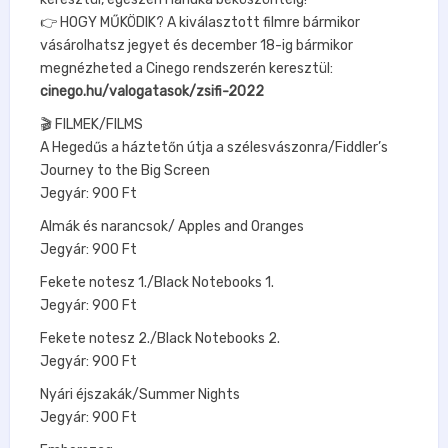
👉 HOGY MŰKÖDIK? A kiválasztott filmre bármikor
vásárolhatsz jegyet és december 18-ig bármikor
megnézheted a Cinego rendszerén keresztül:
cinego.hu/valogatasok/zsifi-2022
🎬 FILMEK/FILMS
A Hegedűs a háztetőn útja a szélesvászonra/Fiddler’s
Journey to the Big Screen
Jegyár: 900 Ft
Almák és narancsok/ Apples and Oranges
Jegyár: 900 Ft
Fekete notesz 1./Black Notebooks 1.
Jegyár: 900 Ft
Fekete notesz 2./Black Notebooks 2.
Jegyár: 900 Ft
Nyári éjszakák/Summer Nights
Jegyár: 900 Ft