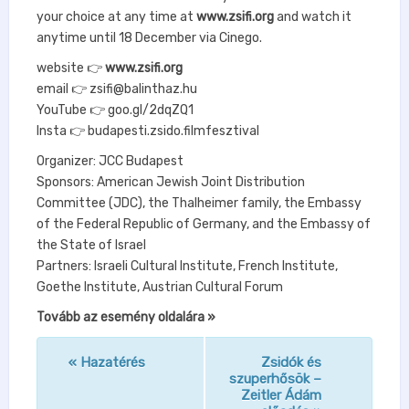
your choice at any time at
www.zsifi.org
and watch it
anytime until 18 December via Cinego.
website 👉
www.zsifi.org
email 👉 zsifi@balinthaz.hu
YouTube 👉 goo.gl/2dqZQ1
Insta 👉 budapesti.zsido.filmfesztival
Organizer: JCC Budapest
Sponsors: American Jewish Joint Distribution
Committee (JDC), the Thalheimer family, the Embassy
of the Federal Republic of Germany, and the Embassy of
the State of Israel
Partners: Israeli Cultural Institute, French Institute,
Goethe Institute, Austrian Cultural Forum
Tovább az esemény oldalára »
«
Hazatérés
Zsidók és
n
szuperhősök –
Zeitler Ádám
a