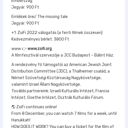
Emberszag
Jegyár: 900 Ft
Emlékek őrei/ The missing tale
Jegyár: 900 Ft
+1: ZsiFi 2022 válogatás (a fenti filmek összesen)
Kedvezményes bérlet: 3800 Ft
www 👉
www.zsifi.org
A filmfesztivál szervezője a JCC Budapest – Bálint Ház.
A rendezvény fő támogatói az American Jewish Joint
Distribution Committee (JDC), a Thalheimer család, a
Német Szövetségi Köztársaság Nagykövetsége,
valamint Izrael Állam Nagykövetsége.
További partnereink: Izraeli Kulturális Intézet, Francia
Intézet, Goethe Intézet, Osztrák Kulturális Fórum.
🌎 ZsiFi continues online!
From 8 December, you can watch 7 films for a week, until
Hanukkah!
HOW DOES IT WORK? You can buy a ticket for the film of