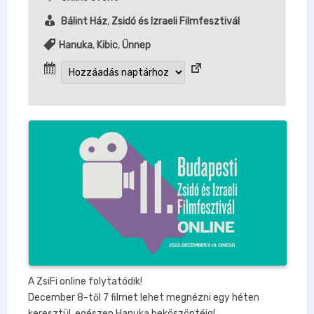
Bálint Ház
,
Zsidó és Izraeli Filmfesztivál
Hanuka
,
Kibic
,
Ünnep
A ZsiFi online folytatódik!
December 8-től 7 filmet lehet megnézni egy héten
keresztül, egészen Hanuka beköszöntéig!