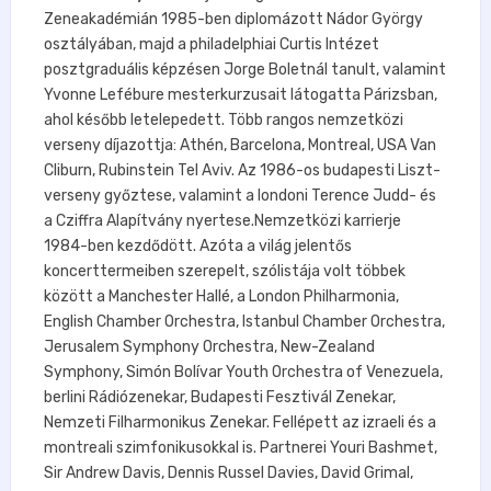
Zeneakadémián 1985-ben diplomázott Nádor György
osztályában, majd a philadelphiai Curtis Intézet
posztgraduális képzésen Jorge Boletnál tanult, valamint
Yvonne Lefébure mesterkurzusait látogatta Párizsban,
ahol később letelepedett. Több rangos nemzetközi
verseny díjazottja: Athén, Barcelona, Montreal, USA Van
Cliburn, Rubinstein Tel Aviv. Az 1986-os budapesti Liszt-
verseny győztese, valamint a londoni Terence Judd- és
a Cziffra Alapítvány nyertese.Nemzetközi karrierje
1984-ben kezdődött. Azóta a világ jelentős
koncerttermeiben szerepelt, szólistája volt többek
között a Manchester Hallé, a London Philharmonia,
English Chamber Orchestra, Istanbul Chamber Orchestra,
Jerusalem Symphony Orchestra, New-Zealand
Symphony, Simón Bolívar Youth Orchestra of Venezuela,
berlini Rádiózenekar, Budapesti Fesztivál Zenekar,
Nemzeti Filharmonikus Zenekar. Fellépett az izraeli és a
montreali szimfonikusokkal is. Partnerei Youri Bashmet,
Sir Andrew Davis, Dennis Russel Davies, David Grimal,