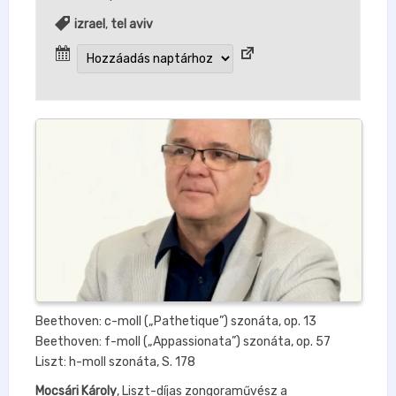
izrael
,
tel aviv
Beethoven: c-moll („Pathetique”) szonáta, op. 13
Beethoven: f-moll („Appassionata”) szonáta, op. 57
Liszt: h-moll szonáta, S. 178
Mocsári Károly
, Liszt-díjas zongoraművész a