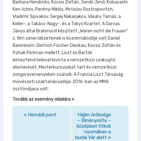
Barbara Hendricks, Kocsis Zoltán, Jandó Jenő, Kobayashi
Ken-Ichiro, Perényi Miklós, Mstislav Rostropovitch,
Vladimir Spivakov, Sergej Nakarjakov, Vásáry Tamás, a
Keller-, a Takács-Nagy-, és a Tokyo Kvartet. A Darvas
János által Brahmsról készített „Wären nicht die Frauen”
c. film zenei idézeteinek is közreműködője volt Daniel
Barenboïm, Dietrich Fischer-Dieskau, Kocsis Zoltán és
Itzhak Perlman mellett. Liszt és Bartók
lemezfelvételeivel kivívta a nemzetközi szaksajtó
elismerését. Mesterkurzusokat tart és nemzetközi
zongoraversenyeken zsűrizik. A Francia Liszt Társaság
művészeti szaktanácsadója. 2016-ban az MMA
ösztöndíjasa volt.
Tovább az esemény oldalára »
«
Hernádi pont
Hájim öröksége
n
– Élményséta –
középkori titkok
a
nyomában a
v
budai Vár alatt
»