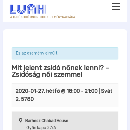
A TUDÓZSIDÓ UNORTODOX ESEMÉNYNAPTÁRA
Ez az esemény elmúlt.
Mit jelent zsidó nőnek lenni? –
Zsidóság női szemmel
2020-01-27, hétfő @ 18:00
-
21:00
| Svát
2, 5780
Barhesz Chabad House
Győri kapu 27/A