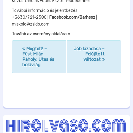
Közös tanulás Fuchs Eszter rebbecennel.
További információ és jelentkezés:
+3630/721-2580 |
Facebook.com/Barhesz
|
miskolc@zsido.com
Tovább az esemény oldalára »
«
Megtelt! –
Jób lázadása –
n
Füst Milán
Felújított
Páholy: Utas és
változat
»
a
holdvilág
v
i
g
á
c
i
ó