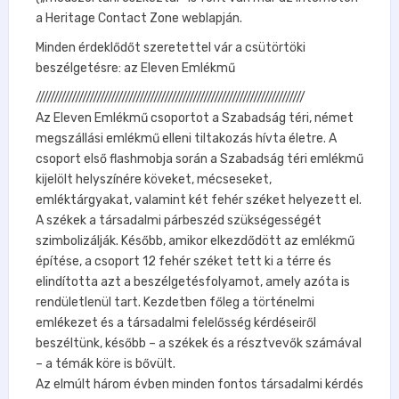
a Heritage Contact Zone weblapján.
Minden érdeklődőt szeretettel vár a csütörtöki
beszélgetésre: az Eleven Emlékmű
///////////////////////////////////////////////////////////////////////////
Az Eleven Emlékmű csoportot a Szabadság téri, német
megszállási emlékmű elleni tiltakozás hívta életre. A
csoport első flashmobja során a Szabadság téri emlékmű
kijelölt helyszínére köveket, mécseseket,
emléktárgyakat, valamint két fehér széket helyezett el.
A székek a társadalmi párbeszéd szükségességét
szimbolizálják. Később, amikor elkezdődött az emlékmű
építése, a csoport 12 fehér széket tett ki a térre és
elindította azt a beszélgetésfolyamot, amely azóta is
rendületlenül tart. Kezdetben főleg a történelmi
emlékezet és a társadalmi felelősség kérdéseiről
beszéltünk, később – a székek és a résztvevők számával
– a témák köre is bővült.
Az elmúlt három évben minden fontos társadalmi kérdés