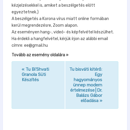
kézjelzésekkel is, amiket a beszélgetés előtt
egyeztetnek.)
A beszélgetés a Korona vírus miatt online formában
kerül megrendezésre, Zoom alapon.
Az eseményen hang-, videó- és képfelvétel készülhet.
Ha érdekli a hangfelvétel, kérjük írjon az alábbi email
címre: ee@gmail.hu
Tovább az esemény oldalára »
«
Tu Bi’Shvati
Tu bisváti kitérő:
n
Granola Süti
Egy
Készítés
hagyományos
a
ünnep modern
v
értelmezése⎮Dr.
Balázs Gábor
i
előadása
»
g
á
c