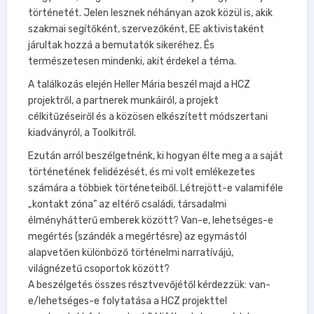
történetét. Jelen lesznek néhányan azok közül is, akik
szakmai segítőként, szervezőként, EE aktivistaként
járultak hozzá a bemutatók sikeréhez. És
természetesen mindenki, akit érdekel a téma.
A találkozás elején Heller Mária beszél majd a HCZ
projektről, a partnerek munkáiról, a projekt
célkitűzéseiről és a közösen elkészített módszertani
kiadványról, a Toolkitről.
Ezután arról beszélgetnénk, ki hogyan élte meg a a saját
történetének felidézését, és mi volt emlékezetes
számára a többiek történeteiből. Létrejött-e valamiféle
„kontakt zóna” az eltérő családi, társadalmi
élményhátterű emberek között? Van-e, lehetséges-e
megértés (szándék a megértésre) az egymástól
alapvetően különböző történelmi narratívájú,
világnézetű csoportok között?
A beszélgetés összes résztvevőjétől kérdezzük: van-
e/lehetséges-e folytatása a HCZ projekttel