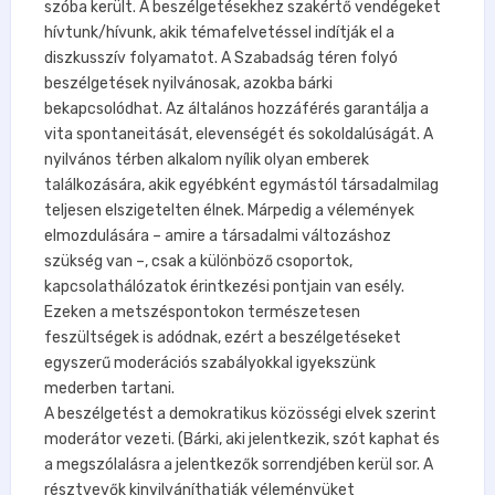
szóba került. A beszélgetésekhez szakértő vendégeket
hívtunk/hívunk, akik témafelvetéssel indítják el a
diszkusszív folyamatot. A Szabadság téren folyó
beszélgetések nyilvánosak, azokba bárki
bekapcsolódhat. Az általános hozzáférés garantálja a
vita spontaneitását, elevenségét és sokoldalúságát. A
nyilvános térben alkalom nyílik olyan emberek
találkozására, akik egyébként egymástól társadalmilag
teljesen elszigetelten élnek. Márpedig a vélemények
elmozdulására – amire a társadalmi változáshoz
szükség van –, csak a különböző csoportok,
kapcsolathálózatok érintkezési pontjain van esély.
Ezeken a metszéspontokon természetesen
feszültségek is adódnak, ezért a beszélgetéseket
egyszerű moderációs szabályokkal igyekszünk
mederben tartani.
A beszélgetést a demokratikus közösségi elvek szerint
moderátor vezeti. (Bárki, aki jelentkezik, szót kaphat és
a megszólalásra a jelentkezők sorrendjében kerül sor. A
résztvevők kinyilváníthatják véleményüket