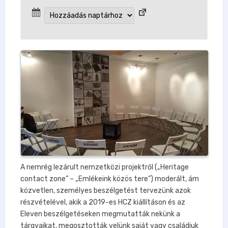
A nemrég lezárult nemzetközi projektről („Heritage
contact zone” – „Emlékeink közös tere”) moderált, ám
közvetlen, személyes beszélgetést tervezünk azok
részvételével, akik a 2019-es HCZ kiállításon és az
Eleven beszélgetéseken megmutatták nekünk a
tárgyaikat, megosztották velünk saját vagy családjuk