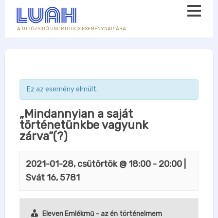
A TUDÓZSIDÓ UNORTODOX ESEMÉNYNAPTÁRA
Ez az esemény elmúlt.
„Mindannyian a saját
történetünkbe vagyunk
zárva”(?)
2021-01-28, csütörtök @ 18:00
-
20:00
|
Svát 16, 5781
Eleven Emlékmű – az én történelmem