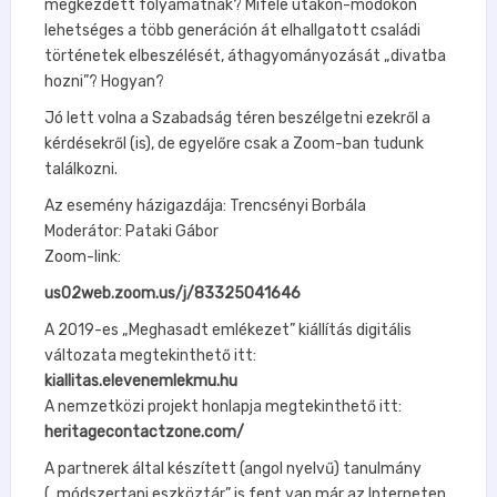
megkezdett folyamatnak? Miféle utakon-módokon
lehetséges a több generáción át elhallgatott családi
történetek elbeszélését, áthagyományozását „divatba
hozni”? Hogyan?
Jó lett volna a Szabadság téren beszélgetni ezekről a
kérdésekről (is), de egyelőre csak a Zoom-ban tudunk
találkozni.
Az esemény házigazdája: Trencsényi Borbála
Moderátor: Pataki Gábor
Zoom-link:
us02web.zoom.us/j/83325041646
A 2019-es „Meghasadt emlékezet” kiállítás digitális
változata megtekinthető itt:
kiallitas.elevenemlekmu.hu
A nemzetközi projekt honlapja megtekinthető itt:
heritagecontactzone.com/
A partnerek által készített (angol nyelvű) tanulmány
(„módszertani eszköztár” is fent van már az Interneten