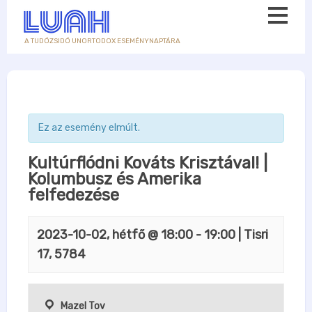
A TUDÓZSIDÓ UNORTODOX ESEMÉNYNAPTÁRA
Ez az esemény elmúlt.
Kultúrflódni Kováts Krisztával! |
Kolumbusz és Amerika
felfedezése
2023-10-02, hétfő @ 18:00
-
19:00
| Tisri
17, 5784
Mazel Tov