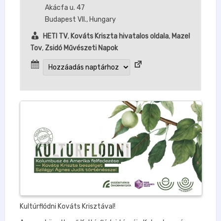
Akácfa u. 47
Budapest VII.
,
Hungary
HETI TV
,
Kováts Kriszta hivatalos oldala
,
Mazel
Tov
,
Zsidó Művészeti Napok
Kultúrflódni Kováts Krisztával!