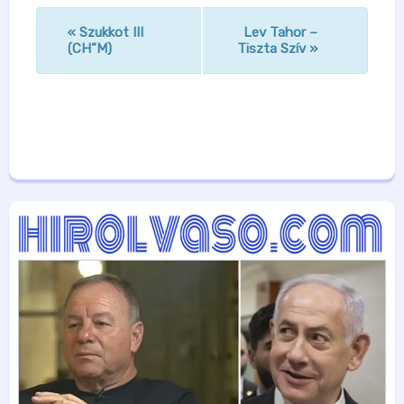
«
Szukkot III
Lev Tahor –
n
(CH”M)
Tiszta Szív
»
a
v
i
g
á
c
i
ó