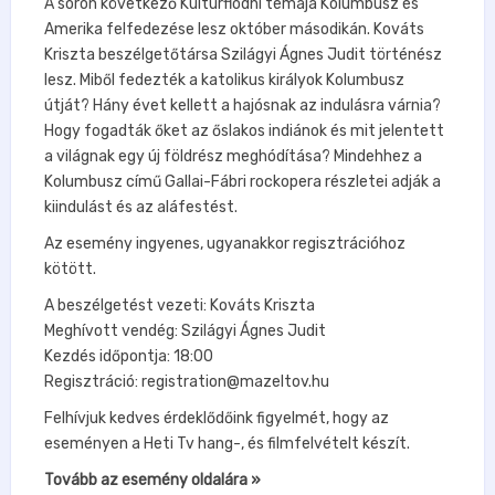
A soron következő Kultúrflódni témája Kolumbusz és
Amerika felfedezése lesz október másodikán. Kováts
Kriszta beszélgetőtársa Szilágyi Ágnes Judit történész
lesz. Miből fedezték a katolikus királyok Kolumbusz
útját? Hány évet kellett a hajósnak az indulásra várnia?
Hogy fogadták őket az őslakos indiánok és mit jelentett
a világnak egy új földrész meghódítása? Mindehhez a
Kolumbusz című Gallai-Fábri rockopera részletei adják a
kiindulást és az aláfestést.
Az esemény ingyenes, ugyanakkor regisztrációhoz
kötött.
A beszélgetést vezeti: Kováts Kriszta
Meghívott vendég: Szilágyi Ágnes Judit
Kezdés időpontja: 18:00
Regisztráció: registration@mazeltov.hu
Felhívjuk kedves érdeklődőink figyelmét, hogy az
eseményen a Heti Tv hang-, és filmfelvételt készít.
Tovább az esemény oldalára »