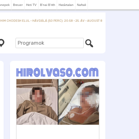
nnepek
Breuer
Heti TV
B'nai B'rith
Határtalan
Naftali
IM CHODESH ELUL · HÁVDÁLÁ (50 PERC): 20:58 · 25. ÁV · AUGUST 8