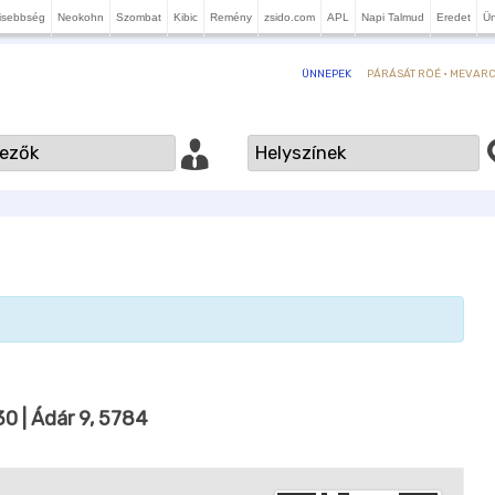
isebbség
Neokohn
Szombat
Kibic
Remény
zsido.com
APL
Napi Talmud
Eredet
Ü
PÁRÁSÁT RÖÉ · MEVARCH
ÜNNEPEK
30
| Ádár 9, 5784