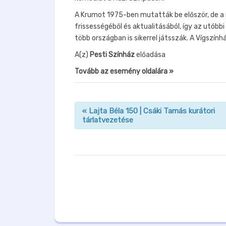
A Krumot 1975-ben mutatták be először, de a
frissességéből és aktualitásából, így az utób
több országban is sikerrel játsszák. A Vígszí
A(z)
Pesti Színház
előadása
Tovább az esemény oldalára »
«
Lajta Béla 150 | Csáki Tamás kurátori
tárlatvezetése
n
a
v
i
g
á
c
i