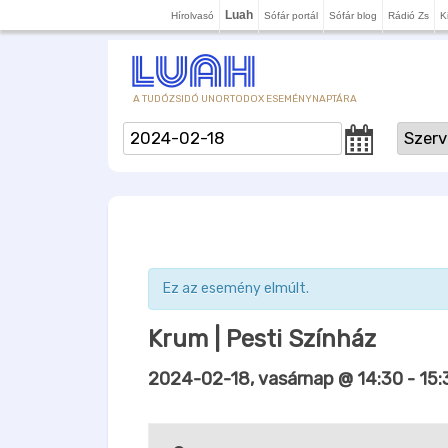
Luah
Hírolvasó
Sófár portál
Sófár blog
Rádió Zs
K
A TUDÓZSIDÓ UNORTODOX ESEMÉNYNAPTÁRA
Ez az esemény elmúlt.
Krum | Pesti Színház
2024-02-18, vasárnap @ 14:30
-
15: