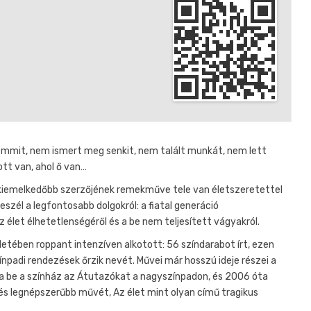
emmit, nem ismert meg senkit, nem talált munkát, nem lett
ott van, ahol ő van…
gkiemelkedőbb szerzőjének remekműve tele van életszeretettel
szél a legfontosabb dolgokról: a fiatal generáció
z élet élhetetlenségéről és a be nem teljesített vágyakról.
letében roppant intenzíven alkotott: 56 színdarabot írt, ezen
zínpadi rendezések őrzik nevét. Művei már hosszú ideje részei a
a be a színház az Átutazókat a nagyszínpadon, és 2006 óta
b és legnépszerűbb művét, Az élet mint olyan című tragikus