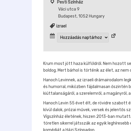
Pesti Színház
Váci utca 9
Budapest
,
1052
Hungary
izrael
Krum most jött haza külföldről. Nem hozott s
boldog. Mert bárhol is történik az élet, az nem 
Hanoch Levinnek, az izraeli drámairodalom le
és humorral, miközben fájdalmasan őszintén be
kiúttalanságáról, a szerelemről, a magányról, a
Hanoch Levin 55 évet élt, de rövidre szabott é
kívül dalok, prózai művek, versek és jelentős s
Vígszínház életének, hiszen 2013-ban mutatt
töretlen sikerrel játsszák az egyik leghíreseb
komédiát a Házi Színpadon.