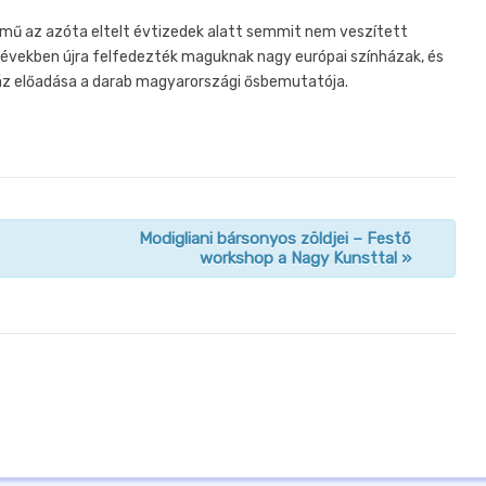
 mű az azóta eltelt évtizedek alatt semmit nem veszített
bi években újra felfedezték maguknak nagy európai színházak, és
nház előadása a darab magyarországi ősbemutatója.
Modigliani bársonyos zöldjei – Festő
workshop a Nagy Kunsttal
»