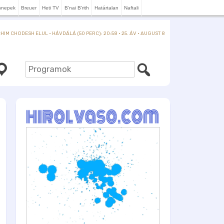
nnepek
Breuer
Heti TV
B'nai B'rith
Határtalan
Naftali
IM CHODESH ELUL · HÁVDÁLÁ (50 PERC): 20:58 · 25. ÁV · AUGUST 8