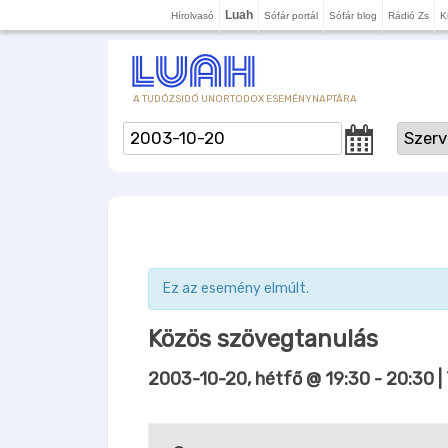
Luah
Hírolvasó
Sófár portál
Sófár blog
Rádió Zs
K
A TUDÓZSIDÓ UNORTODOX ESEMÉNYNAPTÁRA
Ez az esemény elmúlt.
Közös szövegtanulás
2003-10-20, hétfő @ 19:30
-
20:30
|