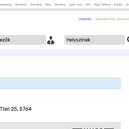
isebbség
Neokohn
Szombat
Kibic
Remény
zsido.com
APL
Napi Talmud
Eredet
Ü
PÁRÁSÁT RÖÉ · MEVARCH
ÜNNEPEK
 Tisri 25, 5764