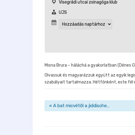
Visegrádi utcai zsinagóga klub
UJS
Misna Brura – háláchá a gyakorlatban (Dénes 
Olvassuk és magyarázzuk együtt az egyik leg
szabályait tartalmazza. Hétfőnként, este fél 
«
A bat micvétôl a jiddische…
n
a
v