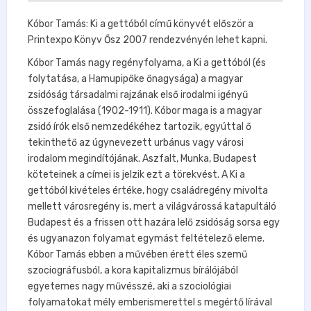
Kóbor Tamás: Ki a gettóból című könyvét először a
Printexpo Könyv Ősz 2007 rendezvényén lehet kapni.
Kóbor Tamás nagy regényfolyama, a Ki a gettóból (és
folytatása, a Hamupipőke őnagysága) a magyar
zsidóság társadalmi rajzának első irodalmi igényű
összefoglalása (1902-1911). Kóbor maga is a magyar
zsidó írók első nemzedékéhez tartozik, egyúttal ő
tekinthető az úgynevezett urbánus vagy városi
irodalom megindítójának. Aszfalt, Munka, Budapest
köteteinek a címei is jelzik ezt a törekvést. A Ki a
gettóból kivételes értéke, hogy családregény mivolta
mellett városregény is, mert a világvárossá katapultáló
Budapest és a frissen ott hazára lelő zsidóság sorsa egy
és ugyanazon folyamat egymást feltételező eleme.
Kóbor Tamás ebben a művében érett éles szemű
szociográfusból, a kora kapitalizmus bírálójából
egyetemes nagy művésszé, aki a szociológiai
folyamatokat mély emberismerettel s megértő lírával