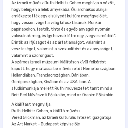
Az izraeli művész Ruthi Helbitz Cohen meghívja a nézőt,
hogy belépjen a lélek árnyékába. Ősi archaikus alakjai
emlékeztették egy elsüllyedt kultúra megfigyelőjét,
hogy vessen véget a világ kifosztásának. Munkái
papírlapokon, festék, tinta és egyéb anyagok nyomán
valósulnak meg, és így hoznak létre egy „vegyes médiát”.
Érintik az ifjúságot és az ártatlanságot, valamint a
veszteséget, valamint a szexualitást és az anyaságot,
valamint a szorongást.
A számos izraeli múzeumi kiállításon kívül felkérést
kapott, hogy mutassa be művészetét Németországban,
Hollandiában, Franciaországban, Dániában,
Görögországban, Kínában és az USA-ban. A
stúdiómunkája mellett Ruthi művészetet tanít mind a
Beit Berl Művészeti Főiskolán, mind az Oranim Főiskolán.
A kiállítást megnyitja:
Ruthi Helbitz Cohen, a kiállító művész
Vered Glickman, az Izraeli Kulturális Intézet igazgatója
Az Art Market – Budapest képviselője