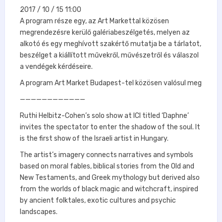
2017 / 10 / 15 11:00
A program része egy, az Art Markettal közösen
megrendezésre kerülő galériabeszélgetés, melyen az
alkotó és egy meghívott szakértő mutatja be a tárlatot,
beszélget a kiállított művekről, művészetről és válaszol
a vendégek kérdéseire.
A program Art Market Budapest-tel közösen valósul meg
————————————
Ruthi Helbitz-Cohen’s solo show at ICI titled ‘Daphne’
invites the spectator to enter the shadow of the soul. It
is the first show of the Israeli artist in Hungary.
The artist’s imagery connects narratives and symbols
based on moral fables, biblical stories from the Old and
New Testaments, and Greek mythology but derived also
from the worlds of black magic and witchcraft, inspired
by ancient folktales, exotic cultures and psychic
landscapes.