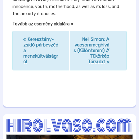
innocence, youth, motherhood, as well as its loss, and
the anxiety it causes.
Tovább az esemény oldalára »
«
Keresztény-
Neil Simon: A
n
zsidó párbeszéd
vacsorameghívá
a
s (Különterem) //
a
menekültválságr
Tükörkép
v
ól
Társulat
»
i
g
á
c
i
ó