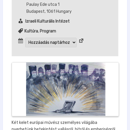
Paulay Ede utca 1
Budapest
,
1061
Hungary
Izraeli Kulturális Intézet
Kultúra
,
Program
Két kelet­ európai művész személyes világába
nyerhetünk betekintést vallásról, hitről és emberiségről.