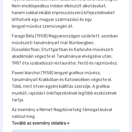
Nem enciklopedikus módon elkészült alkotásokat,
hanem sokkal inkább impressziószerű kifejeződéseket
láthatunk egy magyar származású és egy
lengyel művész szemüvegén át.
Faragó Béla (1958) Magyarországon született, azonban
művészeti tanulmányait már Nürnbergben,
Düsseldorfban, Stuttgartban és Karlsruhe művészeti
akadémiáin végezte el. Tanulmányai elvégzése után,
1987 óta szabadúszó restaurátor, festő és rajzművész.
Paweł Warchoł (1958) lengyel grafikus művész,
tanulmányait Krakkóban és Katowicében végezte el.
Több, mint ötven egyéni kiállítás szerzője. A grafikai
munkát, rajzolást önkifejezésének legfőbb eszközének
tartja.
Az esemény a Német Nagykövetség támogatásával
valósul meg.
Tovább az esemény oldalára »