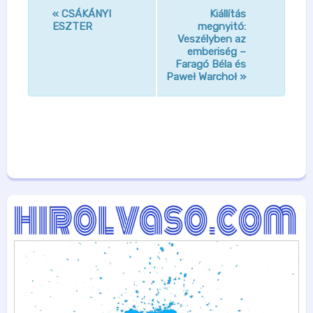
«
CSÁKÁNYI
Kiállítás
n
ESZTER
megnyitó:
Veszélyben az
a
emberiség –
v
Faragó Béla és
Paweł Warchoł
»
i
g
á
c
i
ó