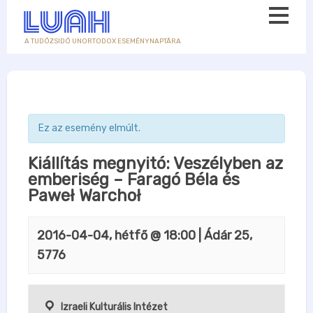
A TUDÓZSIDÓ UNORTODOX ESEMÉNYNAPTÁRA
Ez az esemény elmúlt.
Kiállítás megnyitó: Veszélyben az
emberiség – Faragó Béla és
Paweł Warchoł
2016-04-04, hétfő @ 18:00
| Ádár 25,
5776
Izraeli Kulturális Intézet