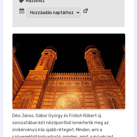
Mazsihisz
Dési János, Gábor György és Frölich Róbert új
sorozatában két nézőpontból ismerhetik meg az
örökérvényű írás újabb rétegeit. Minden, ami a
szövegekből kiolvasható, minden, amit a művészet