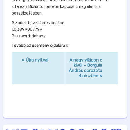
kifejez a Biblia történetei kapcsán, megjelenik a
beszélgetésben.
A Zoom-hozzáférés adatai:
ID: 3899067799
Password: dohany
Tovább az esemény oldalára »
«
Újra nyitva!
A nagy világon e
n
kívül – Borgula
András sorozata
a
4 részben
»
v
i
g
á
c
i