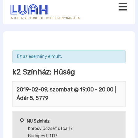
A TUDÓZSIDÓ UNORTODOX ESEMÉNYNAPTÁRA
Ez az esemény elmúlt.
k2 Színház: Hűség
2019-02-09, szombat @ 19:00
-
20:00
|
Ádár 5, 5779
MU Színház
Kőrösy József utca 17
Budapest
,
1117