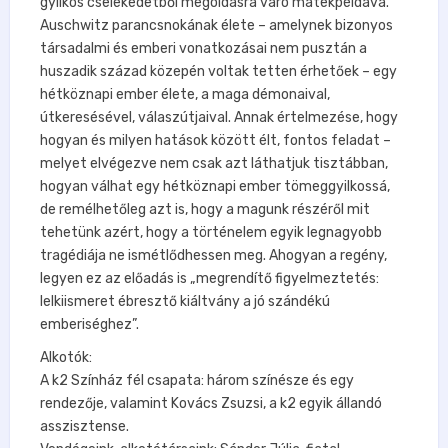
gyilkos cselekedetből megoldásra váró matekpéldává.
Auschwitz parancsnokának élete – amelynek bizonyos
társadalmi és emberi vonatkozásai nem pusztán a
huszadik század közepén voltak tetten érhetőek – egy
hétköznapi ember élete, a maga démonaival,
útkeresésével, válaszútjaival. Annak értelmezése, hogy
hogyan és milyen hatások között élt, fontos feladat –
melyet elvégezve nem csak azt láthatjuk tisztábban,
hogyan válhat egy hétköznapi ember tömeggyilkossá,
de remélhetőleg azt is, hogy a magunk részéről mit
tehetünk azért, hogy a történelem egyik legnagyobb
tragédiája ne ismétlődhessen meg. Ahogyan a regény,
legyen ez az előadás is „megrendítő figyelmeztetés:
lelkiismeret ébresztő kiáltvány a jó szándékú
emberiséghez”.
Alkotók:
A k2 Színház fél csapata: három színésze és egy
rendezője, valamint Kovács Zsuzsi, a k2 egyik állandó
asszisztense.