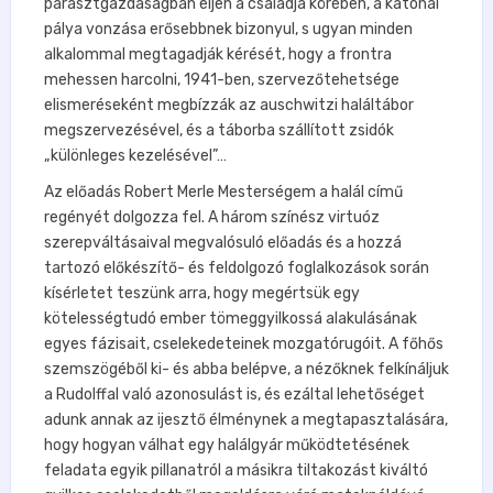
parasztgazdaságban éljen a családja körében, a katonai
pálya vonzása erősebbnek bizonyul, s ugyan minden
alkalommal megtagadják kérését, hogy a frontra
mehessen harcolni, 1941-ben, szervezőtehetsége
elismeréseként megbízzák az auschwitzi haláltábor
megszervezésével, és a táborba szállított zsidók
„különleges kezelésével”…
Az előadás Robert Merle Mesterségem a halál című
regényét dolgozza fel. A három színész virtuóz
szerepváltásaival megvalósuló előadás és a hozzá
tartozó előkészítő- és feldolgozó foglalkozások során
kísérletet teszünk arra, hogy megértsük egy
kötelességtudó ember tömeggyilkossá alakulásának
egyes fázisait, cselekedeteinek mozgatórugóit. A főhős
szemszögéből ki- és abba belépve, a nézőknek felkínáljuk
a Rudolffal való azonosulást is, és ezáltal lehetőséget
adunk annak az ijesztő élménynek a megtapasztalására,
hogy hogyan válhat egy halálgyár működtetésének
feladata egyik pillanatról a másikra tiltakozást kiváltó