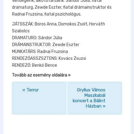
Vendégeink, alkotótársaink: Sándor Júlia, fiatal
dramaturg, Zewde Eszter, fiatal drámainstruktor és
Radnai Fruzsina, fiatal pszichológus.
JÁTSSZÁK: Boros Anna, Domokos Zsolt, Horváth
Szabolcs
DRAMATURG: Sándor Júlia
DRÁMAINSTRUKTOR: Zewde Eszter
MUNKATÁRS: Radnai Fruzsina
RENDEZŐASSZSZTENS: Kovács Zsuzsi
RENDEZŐ: Benkó Bence
Tovább az esemény oldalára »
«
Terror
Gryllus Vilmos
n
Maszkabál
koncert a Bálint
a
Házban
»
v
i
g