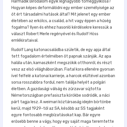
Harmadik Birodalom egyik legnagyobb tömeggyilkosa?
Hogyan képes deformálódni egy ember személyisége az
őt ért társadalmi hatások által? Mit jelenet egy ember
életében az erkölcs, a család, a hit vagy éppen a hűség
fogalma? Ilyen és ehhez hasonló kérdésekre keressük a
választ Robert Merle regényével és Rudolf Höss
emlékirataival.
Rudolf Lang katonacsaládba születik, de egy apja által
tett fogadalom értelmében őt papnak szánják. Az apa
halála után, kamaszként megszökik otthonról, és részt
vesz az első világháborúban. Fiatal kora ellenére gyorsan
ível felfelé a katonai karrierje, a harcok elültével azonban
sorsa rosszabbra fordul, nem találja helyét a polgári
életben. A gazdasági válság és zűrzavar sújtotta
Németországban prefasiszta körökbe sodródik, a náci
párt tagja lesz. A weimari köztársaság idején börtönbe
kerül, majd 1929-től az SA, később az SS tagjaként
egyre fontosabb megbízatásokat kap. Bár egyre
erősebb benne a vágy, hogy egy saját maga teremtette