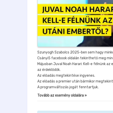
Szunyogh Szabolcs 2025-ben sem hagy minket
Csányi5 facebook oldalán tekinthető meg min
Májusban Juval Noah Harari: Kell-e félnünk a
az érdeklődők.
Az előadás megtekintése ingyenes.
Az előadás a premier után bármikor megtekinth
A programváltozás jogát fenntartjuk.
Tovább az esemény oldalára »