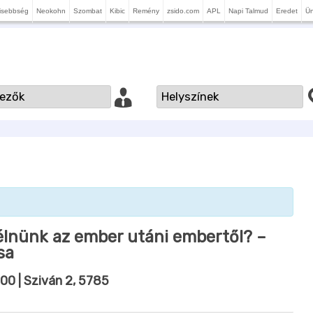
isebbség
Neokohn
Szombat
Kibic
Remény
zsido.com
APL
Napi Talmud
Eredet
Ü
félnünk az ember utáni embertől? –
sa
:00
| Sziván 2, 5785