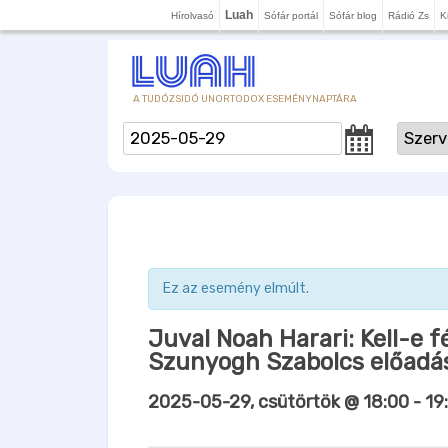
Luah
Hírolvasó
Sófár portál
Sófár blog
Rádió Zs
K
A TUDÓZSIDÓ UNORTODOX ESEMÉNYNAPTÁRA
Ez az esemény elmúlt.
Juval Noah Harari: Kell-e 
Szunyogh Szabolcs előadá
2025-05-29, csütörtök @ 18:00
-
19