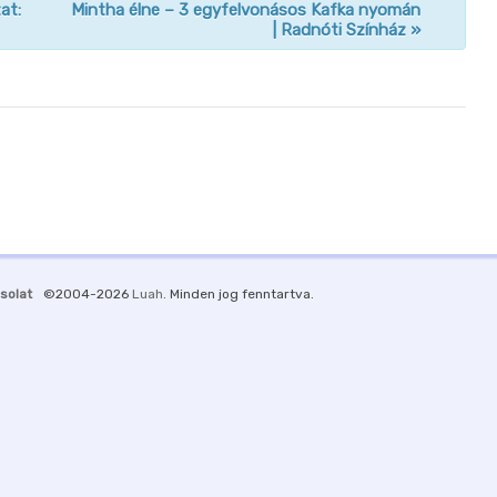
at:
Mintha élne – 3 egyfelvonásos Kafka nyomán
| Radnóti Színház
»
solat
©2004-2026
Luah
. Minden jog fenntartva.