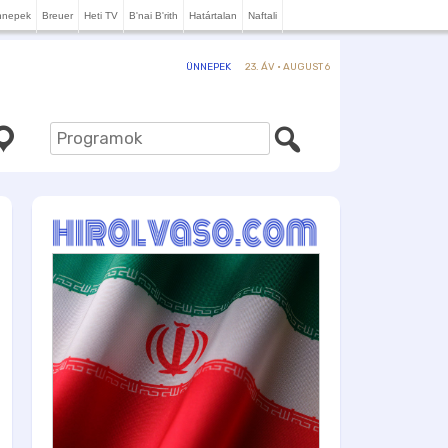
nnepek
Breuer
Heti TV
B'nai B'rith
Határtalan
Naftali
23. ÁV · AUGUST 6
ÜNNEPEK