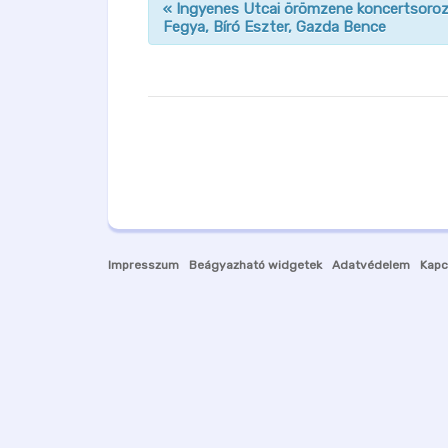
«
Ingyenes Utcai örömzene koncertsoroz
Fegya, Bíró Eszter, Gazda Bence
n
a
v
i
g
á
c
i
ó
Impresszum
Beágyazható widgetek
Adatvédelem
Kapc