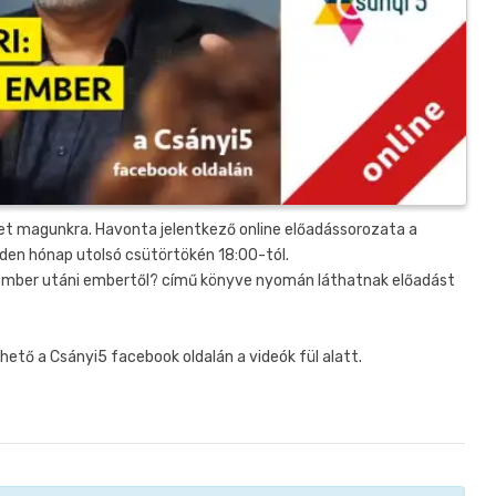
 magunkra. Havonta jelentkező online előadássorozata a
den hónap utolsó csütörtökén 18:00-tól.
z ember utáni embertől? című könyve nyomán láthatnak előadást
ető a Csányi5 facebook oldalán a videók fül alatt.