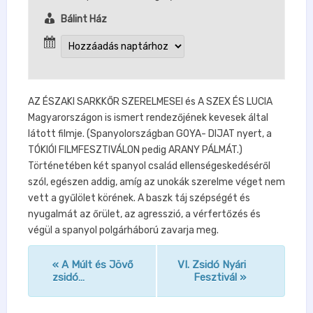
Bálint Ház
AZ ÉSZAKI SARKKŐR SZERELMESEI és A SZEX ÉS LUCIA
Magyarországon is ismert rendezőjének kevesek által
látott filmje. (Spanyolországban GOYA- DIJAT nyert, a
TÓKIÓI FILMFESZTIVÁLON pedig ARANY PÁLMÁT.)
Történetében két spanyol család ellenségeskedéséről
szól, egészen addig, amíg az unokák szerelme véget nem
vett a gyűlölet körének. A baszk táj szépségét és
nyugalmát az őrület, az agresszió, a vérfertőzés és
végül a spanyol polgárháború zavarja meg.
«
A Múlt és Jövő
VI. Zsidó Nyári
n
zsidó…
Fesztivál
»
a
v