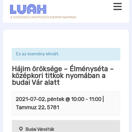
A TUDÓZSIDÓ UNORTODOX ESEMÉNYNAPTÁRA
Ez az esemény elmúlt.
Hájim öröksége – Élményséta –
középkori titkok nyomában a
budai Vár alatt
2021-07-02, péntek @ 10:00
-
11:00
|
Tammuz 22, 5781
Budai Várséták