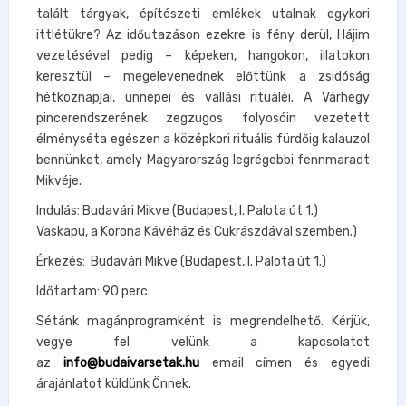
talált tárgyak, építészeti emlékek utalnak egykori
ittlétükre? Az időutazáson ezekre is fény derül, Hájim
vezetésével pedig – képeken, hangokon, illatokon
keresztül – megelevenednek előttünk a zsidóság
hétköznapjai, ünnepei és vallási rituáléi. A Várhegy
pincerendszerének zegzugos folyosóin vezetett
élményséta egészen a középkori rituális fürdőig kalauzol
bennünket, amely Magyarország legrégebbi fennmaradt
Mikvéje.
Indulás: Budavári Mikve (Budapest, I. Palota út 1.)
Vaskapu, a Korona Kávéház és Cukrászdával szemben.)
Érkezés: Budavári Mikve (Budapest, I. Palota út 1.)
Időtartam: 90 perc
Sétánk magánprogramként is megrendelhető. Kérjük,
vegye fel velünk a kapcsolatot
az
info@budaivarsetak.hu
email címen és egyedi
árajánlatot küldünk Önnek.