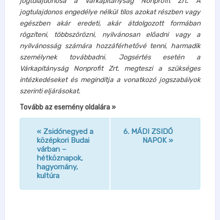
jogtulajdonosa a Várkapitányság Nonprofit Zrt. A
jogtulajdonos engedélye nélkül tilos azokat részben vagy
egészben akár eredeti, akár átdolgozott formában
rögzíteni, többszörözni, nyilvánosan előadni vagy a
nyilvánosság számára hozzáférhetővé tenni, harmadik
személynek továbbadni. Jogsértés esetén a
Várkapitányság Nonprofit Zrt. megteszi a szükséges
intézkedéseket és megindítja a vonatkozó jogszabályok
szerinti eljárásokat.
Tovább az esemény oldalára »
«
Zsidónegyed a
6. MÁDI ZSIDÓ
n
középkori Budai
NAPOK
»
várban –
a
hétköznapok,
v
hagyomány,
kultúra
i
g
á