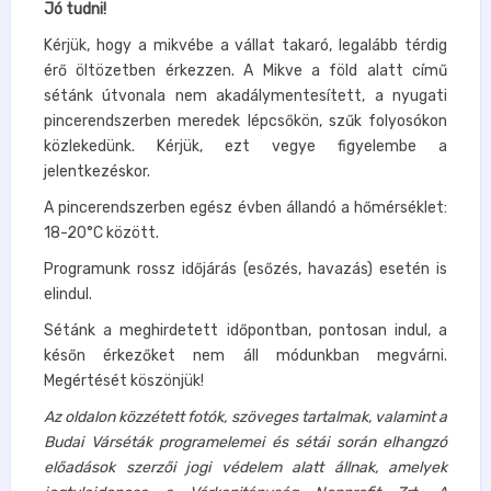
Jó tudni!
Kérjük, hogy a mikvébe a vállat takaró, legalább térdig
érő öltözetben érkezzen. A Mikve a föld alatt című
sétánk útvonala nem akadálymentesített, a nyugati
pincerendszerben meredek lépcsőkön, szűk folyosókon
közlekedünk. Kérjük, ezt vegye figyelembe a
jelentkezéskor.
A pincerendszerben egész évben állandó a hőmérséklet:
18-20°C között.
Programunk rossz időjárás (esőzés, havazás) esetén is
elindul.
Sétánk a meghirdetett időpontban, pontosan indul, a
későn érkezőket nem áll módunkban megvárni.
Megértését köszönjük!
Az oldalon közzétett fotók, szöveges tartalmak, valamint a
Budai Várséták programelemei és sétái során elhangzó
előadások szerzői jogi védelem alatt állnak, amelyek