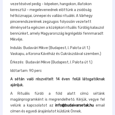
vezetésével pedig – képeken, hangokon, illatokon
keresztül – megelevenednek előttünk a zsidóság
hétköznapjai, ünnepei és vallási rituáléi. A Várhegy
pincerendszerének zegzugos folyosóin vezetett
élményséta egészen a középkori rituális fürdőig kalauzol
bennünket, amely Magyarország legrégebbi fennmaradt
Mikvéje.
Indulás: Budavári Mikve (Budapest, I. Palota út 1.)
Vaskapu, a Korona Kávéház és Cukrászdával szemben.)
Érkezés: Budavári Mikve (Budapest, I. Palota út 1.)
Időtartam: 90 perc
A sétán való részvételt 14 éven felüli látogatóknak
ajánljuk.
A Rituális fürdő a föld alatt című sétánk
magánprogramként is megrendelhető. Kérjük, vegye fel
velünk a kapcsolatot az
info@budaivarsetak.hu
email
címen és egyedi árajánlatot küldünk Önnek.