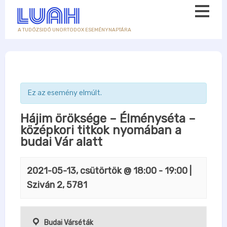
A TUDÓZSIDÓ UNORTODOX ESEMÉNYNAPTÁRA
Ez az esemény elmúlt.
Hájim öröksége – Élményséta –
középkori titkok nyomában a
budai Vár alatt
2021-05-13, csütörtök @ 18:00
-
19:00
|
Sziván 2, 5781
Budai Várséták