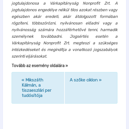
jogtulajdonosa a Várkapitányság Nonprofit Zrt. A
jogtulajdonos engedélye nélkül tilos azokat részben vagy
egészben akár eredeti, akár átdolgozott formában
rögzíteni, többszörözni, nyilvánosan előadni vagy a
nyilvánosság számára hozzáférhetővé tenni, harmadik
személynek továbbadni. Jogsértés esetén a
Várkapitányság Nonprofit Zrt. megteszi a szükséges
intézkedéseket és megindítja a vonatkozó jogszabályok
szerinti eljárásokat.
Tovább az esemény oldalára »
«
Mikszáth
A szőke ciklon
»
n
Kálmán, a
tiszaeszlári per
a
tudósítója
v
i
g
á