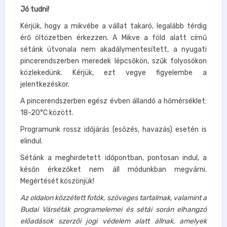
Jó tudni!
Kérjük, hogy a mikvébe a vállat takaró, legalább térdig
érő öltözetben érkezzen. A Mikve a föld alatt című
sétánk útvonala nem akadálymentesített, a nyugati
pincerendszerben meredek lépcsőkön, szűk folyosókon
közlekedünk. Kérjük, ezt vegye figyelembe a
jelentkezéskor.
A pincerendszerben egész évben állandó a hőmérséklet:
18-20°C között.
Programunk rossz időjárás (esőzés, havazás) esetén is
elindul.
Sétánk a meghirdetett időpontban, pontosan indul, a
későn érkezőket nem áll módunkban megvárni.
Megértését köszönjük!
Az oldalon közzétett fotók, szöveges tartalmak, valamint a
Budai Várséták programelemei és sétái során elhangzó
előadások szerzői jogi védelem alatt állnak, amelyek