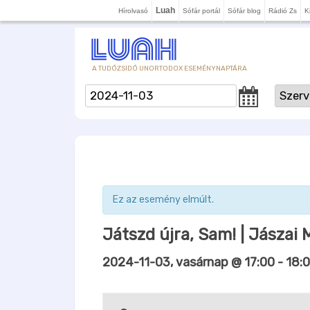
Luah
Hírolvasó
Sófár portál
Sófár blog
Rádió Zs
K
A TUDÓZSIDÓ UNORTODOX ESEMÉNYNAPTÁRA
Ez az esemény elmúlt.
Játszd újra, Sam! | Jászai
2024-11-03, vasárnap @ 17:00
-
18: