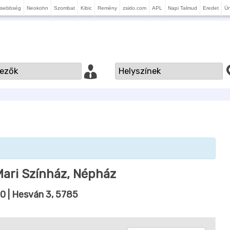
isebbség
Neokohn
Szombat
Kibic
Remény
zsido.com
APL
Napi Talmud
Eredet
Ü
 Mari Színház, Népház
00
| Hesván 3, 5785