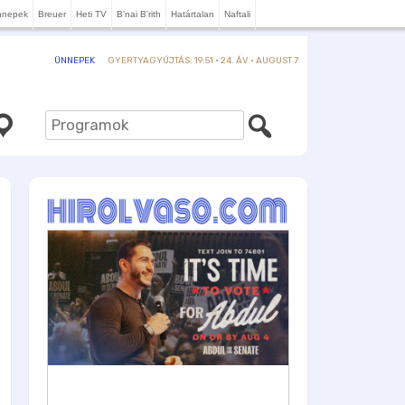
nnepek
Breuer
Heti TV
B'nai B'rith
Határtalan
Naftali
GYERTYAGYÚJTÁS: 19:51 · 24. ÁV · AUGUST 7
ÜNNEPEK