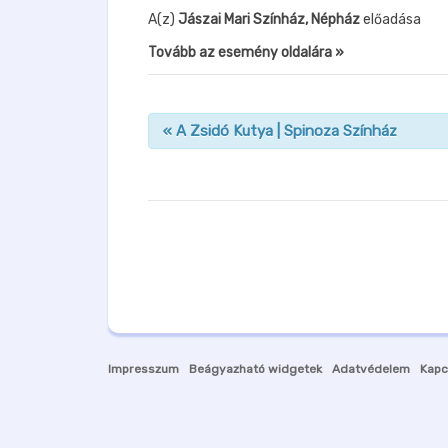
A(z)
Jászai Mari Színház, Népház
előadása
Tovább az esemény oldalára »
«
A Zsidó Kutya | Spinoza Színház
n
a
v
i
g
á
c
i
Impresszum
Beágyazható widgetek
Adatvédelem
Kapc
ó