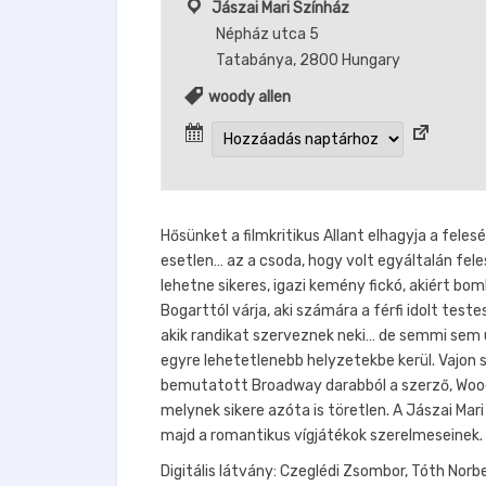
Jászai Mari Színház
Népház utca 5
Tatabánya
,
2800
Hungary
woody allen
Hősünket a filmkritikus Allant elhagyja a fele
esetlen… az a csoda, hogy volt egyáltalán fel
lehetne sikeres, igazi kemény fickó, akiért b
Bogarttól várja, aki számára a férfi idolt testes
akik randikat szerveznek neki… de semmi sem ú
egyre lehetetlenebb helyzetekbe kerül. Vajon
bemutatott Broadway darabból a szerző, Woody
melynek sikere azóta is töretlen. A Jászai Mar
majd a romantikus vígjátékok szerelmeseinek.
Digitális látvány: Czeglédi Zsombor, Tóth Norb