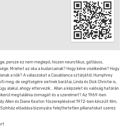
sége, persze ez nem meglepő, hiszen neurotikus, gátlásos,
esége. Mi lehet az oka a kudarcainak? Hogy kéne viselkednie? Hogy
omlanak a nők? A válaszokat a Casablanca sztárjától, Humphrey
íti meg, de segítségére sietnek barátai, Linda és Dick Christie is,
gy alakul, ahogy eltervezik… Allan a képzelet és valóság határán
 sikerül megtalálnia önmagát és a szerelmet? Az 1969-ben
 Allen és Diane Keaton főszereplésével 1972-ben készült film,
i Színház előadása bizonyára felejthetetlen pillanatokat szerez
ert