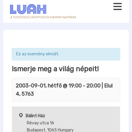
A TUDÓZSIDÓ UNORTODOX ESEMÉNYNAPTÁRA
Ez az esemény elmúlt.
Ismerje meg a világ népeit!
2003-09-01, hétfő @ 19:00
-
20:00
| Elul
4, 5763
Bálint Ház
Révay utca 16
Budapest
,
1065
Hungary