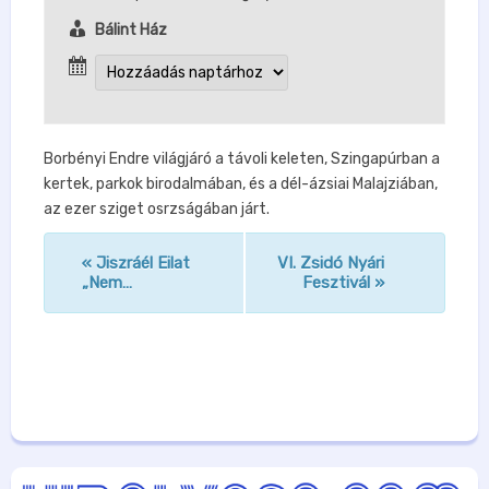
Bálint Ház
Borbényi Endre világjáró a távoli keleten, Szingapúrban a
kertek, parkok birodalmában, és a dél-ázsiai Malajziában,
az ezer sziget osrzságában járt.
«
Jiszráél Eilat
VI. Zsidó Nyári
n
„Nem…
Fesztivál
»
a
v
i
g
á
c