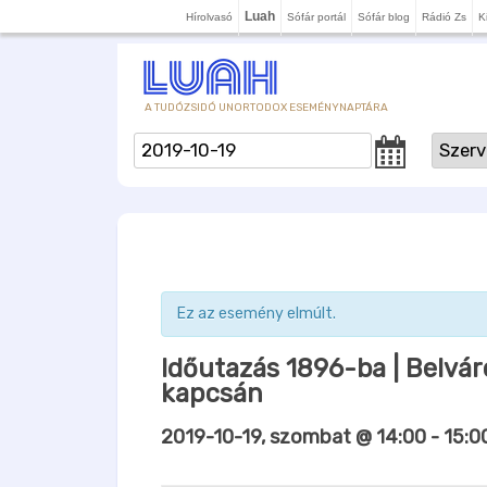
Luah
Hírolvasó
Sófár portál
Sófár blog
Rádió Zs
K
A TUDÓZSIDÓ UNORTODOX ESEMÉNYNAPTÁRA
Ez az esemény elmúlt.
Időutazás 1896-ba | Belvár
kapcsán
2019-10-19, szombat @ 14:00
-
15:0