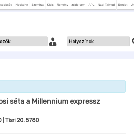
isebbség
Neokohn
Szombat
Kibic
Remény
zsido.com
APL
Napi Talmud
Eredet
Ü
osi séta a Millennium expressz
0
| Tisri 20, 5780