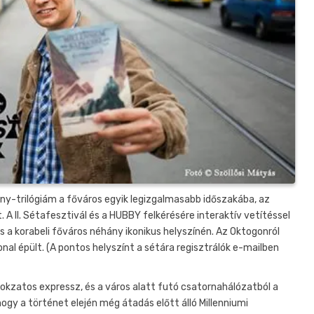
ény-trilógiám a főváros egyik legizgalmasabb időszakába, az
 A II. Sétafesztivál és a HUBBY felkérésére interaktív vetítéssel
s a korabeli főváros néhány ikonikus helyszínén. Az Oktogonról
onal épült. (A pontos helyszínt a sétára regisztrálók e-mailben
titokzatos expressz, és a város alatt futó csatornahálózatból a
hogy a történet elején még átadás előtt álló Millenniumi