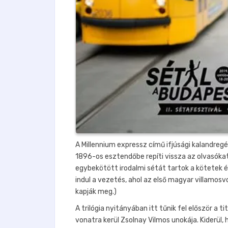
A Millennium expressz című ifjúsági kalandreg
1896-os esztendőbe repíti vissza az olvasókat.
egybekötött irodalmi sétát tartok a kötetek é
indul a vezetés, ahol az első magyar villamosv
kapják meg.)
A trilógia nyitányában itt tűnik fel először a 
vonatra kerül Zsolnay Vilmos unokája. Kiderül, 