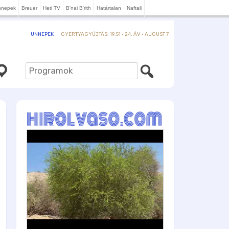
nnepek
Breuer
Heti TV
B'nai B'rith
Határtalan
Naftali
GYERTYAGYÚJTÁS: 19:51 · 24. ÁV · AUGUST 7
ÜNNEPEK