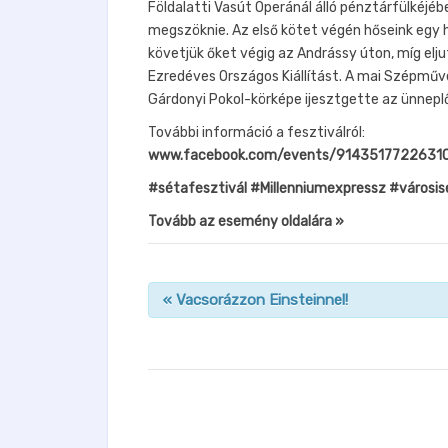
Földalatti Vasút Operánál álló pénztárfülkéjébe
megszöknie. Az első kötet végén hőseink egy h
követjük őket végig az Andrássy úton, míg elju
Ezredéves Országos Kiállítást. A mai Szépműv
Gárdonyi Pokol-körképe ijesztgette az ünnep
További információ a fesztiválról:
www.facebook.com/events/9143517722631
#sétafesztivál
#Millenniumexpressz
#városis
Tovább az esemény oldalára »
«
Vacsorázzon Einsteinnel!
n
a
v
i
g