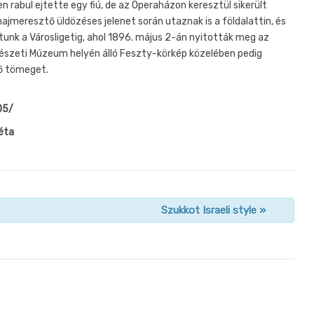
n rabul ejtette egy fiú, de az Operaházon keresztül sikerült
ajmeresztő üldözéses jelenet során utaznak is a földalattin, és
tunk a Városligetig, ahol 1896. május 2-án nyitották meg az
észeti Múzeum helyén álló Feszty-körkép közelében pedig
lő tömeget.
05/
éta
Szukkot Israeli style
»