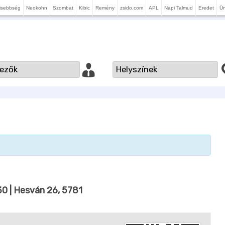
isebbség
Neokohn
Szombat
Kibic
Remény
zsido.com
APL
Napi Talmud
Eredet
Ü
30
| Hesván 26, 5781