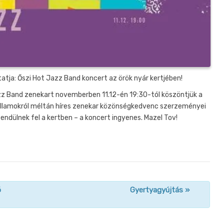
tja: Őszi Hot Jazz Band koncert az örök nyár kertjében!
zz Band zenekart novemberben 11.12-én 19:30-tól köszöntjük a
dallamokról méltán híres zenekar közönségkedvenc szerzeményei
ndülnek fel a kertben – a koncert ingyenes. Mazel Tov!
ó
Gyertyagyújtás
»