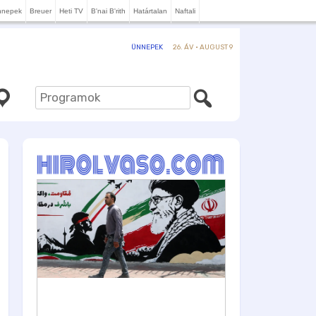
nnepek
Breuer
Heti TV
B'nai B'rith
Határtalan
Naftali
26. ÁV · AUGUST 9
ÜNNEPEK