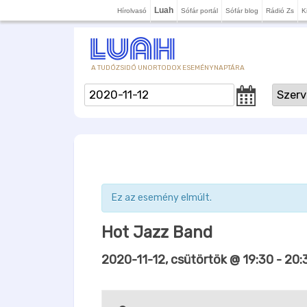
Luah
Hírolvasó
Sófár portál
Sófár blog
Rádió Zs
K
A TUDÓZSIDÓ UNORTODOX ESEMÉNYNAPTÁRA
Ez az esemény elmúlt.
Hot Jazz Band
2020-11-12, csütörtök @ 19:30
-
20: