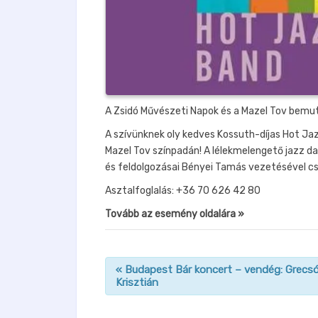
A Zsidó Művészeti Napok és a Mazel Tov bemuta
A szívünknek oly kedves Kossuth-díjas Hot Ja
Mazel Tov színpadán! A lélekmelengető jazz 
és feldolgozásai Bényei Tamás vezetésével cse
Asztalfoglalás: +36 70 626 42 80
Tovább az esemény oldalára »
«
Budapest Bár koncert – vendég: Grecs
Krisztián
n
a