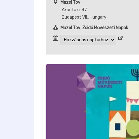
Mazel Tov
Akácfa u. 47
Budapest VII.
,
Hungary
Mazel Tov
,
Zsidó Művészeti Napok