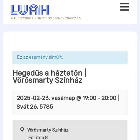
A TUDÓZSIDÓ UNORTODOX ESEMÉNYNAPTÁRA
Ez az esemény elmúlt.
Hegedűs a háztetőn |
Vörösmarty Színház
2025-02-23, vasárnap @ 19:00
-
20:00
|
Svát 26, 5785
Vörösmarty Színház
Fő utca 8