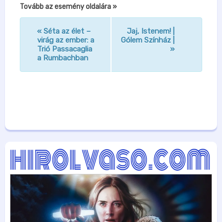
Tovább az esemény oldalára »
«
Séta az élet –
Jaj, Istenem! |
n
virág az ember: a
Gólem Színház |
Trió Passacaglia
»
a
a Rumbachban
v
i
g
á
c
i
ó