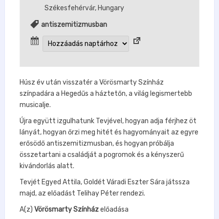
Székesfehérvár
,
Hungary
antiszemitizmusban
Húsz év után visszatér a Vörösmarty Színház
színpadára a Hegedűs a háztetőn, a világ legismertebb
musicalje.
Újra együtt izgulhatunk Tevjével, hogyan adja férjhez öt
lányát, hogyan őrzi meg hitét és hagyományait az egyre
erősödő antiszemitizmusban, és hogyan próbálja
összetartani a családját a pogromok és a kényszerű
kivándorlás alatt.
Tevjét Egyed Attila, Goldét Váradi Eszter Sára játssza
majd, az előadást Telihay Péter rendezi.
A(z)
Vörösmarty Színház
előadása