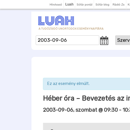
Luah
Hírolvasó
Sófár portál
Sófár blog
Rádió Zs
K
A TUDÓZSIDÓ UNORTODOX ESEMÉNYNAPTÁRA
Ez az esemény elmúlt.
Héber óra – Bevezetés az 
2003-09-06, szombat @ 09:30
-
10