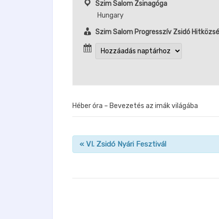
Szim Salom Zsinagóga
Hungary
Szim Salom Progresszív Zsidó Hitközs
Héber óra – Bevezetés az imák világába
«
VI. Zsidó Nyári Fesztivál
n
a
v
i
g