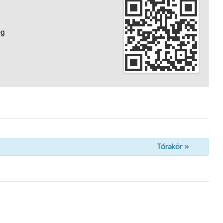
ég
Tórakör
»