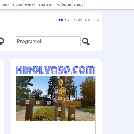
nnepek
Breuer
Heti TV
B'nai B'rith
Határtalan
Naftali
23. ÁV · AUGUST 6
ÜNNEPEK