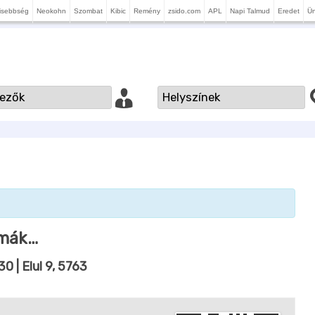
isebbség
Neokohn
Szombat
Kibic
Remény
zsido.com
APL
Napi Talmud
Eredet
Ü
imák…
:30
| Elul 9, 5763