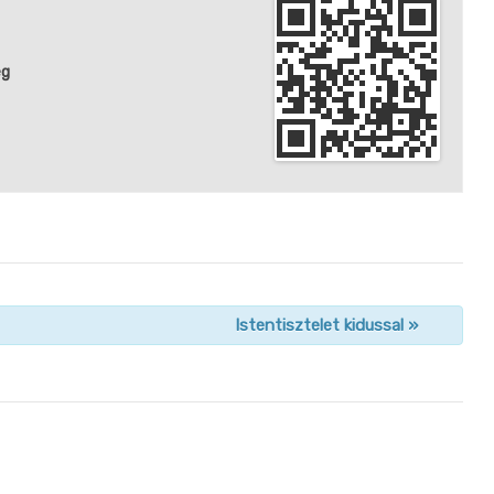
ég
Istentisztelet kidussal
»