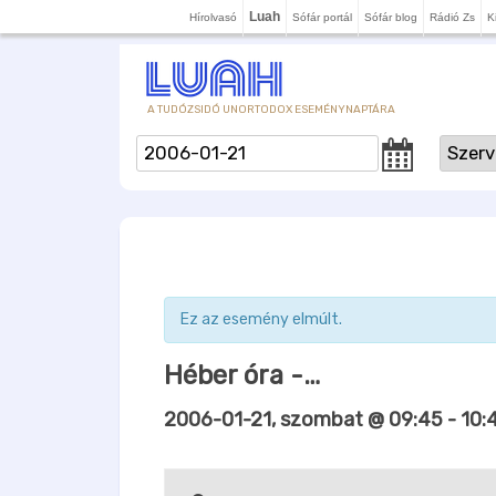
Luah
Hírolvasó
Sófár portál
Sófár blog
Rádió Zs
K
A TUDÓZSIDÓ UNORTODOX ESEMÉNYNAPTÁRA
Ez az esemény elmúlt.
Héber óra -…
2006-01-21, szombat @ 09:45
-
10: