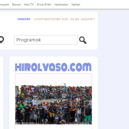
nnepek
Breuer
Heti TV
B'nai B'rith
Határtalan
Naftali
GYERTYAGYÚJTÁS: 19:51 · 24. ÁV · AUGUST 7
ÜNNEPEK