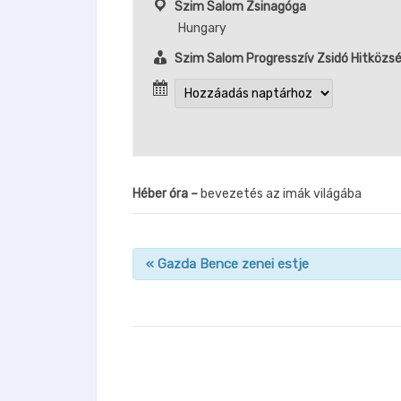
Szim Salom Zsinagóga
Hungary
Szim Salom Progresszív Zsidó Hitközs
Héber óra
–
bevezetés az imák világába
«
Gazda Bence zenei estje
n
a
v
i
g