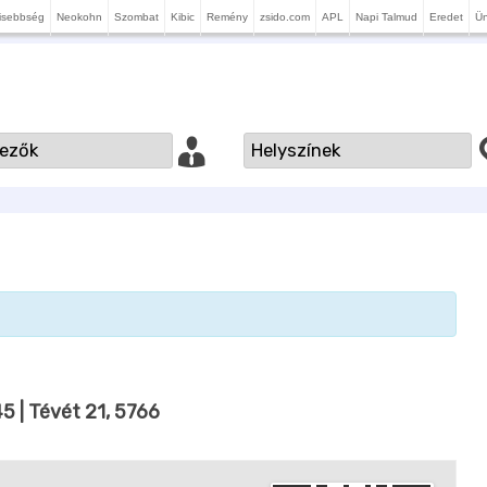
isebbség
Neokohn
Szombat
Kibic
Remény
zsido.com
APL
Napi Talmud
Eredet
Ü
45
| Tévét 21, 5766