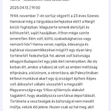
2025.04.13. | 19:00
1944. november 7-én sortűz végzett a 23 éves Szenes
Hannával még a tárgyalása befejezése előtt a Margit
körúti fogházban. Világszerte ismerik életútját és
költészetét, saját hazájában, itthon mégis szinte
ismeretlen. Kém volt, költő, szabadságharcos vagy
nemzeti hős? Hanna versei, naplója, édesanyja és
bajtársai visszaemlékezései mögött egy olyan lány
történetét fedezhetjük fel, akinek volt bátorsága
elhagyni Budapestet egy jobb élet reményében. Aki oly
korban élt, amikor a háború ok volt az emberi méltóság
eltiprására, a közönyre, a vérontásra; aki Palesztinában
kétkezi munkával akart egy új országot építeni. Képes
volt áldozatot vállalni: visszatért a megszállt
Magyarországra egy titkos ejtőernyős alakulat
tagjaként, hogy akadályozza sorstársai deportálását.
Története a veszteségek és bátorság el nem mesélt
múltja, velünk élő jelene. Hiszen csak az hal meg, akit