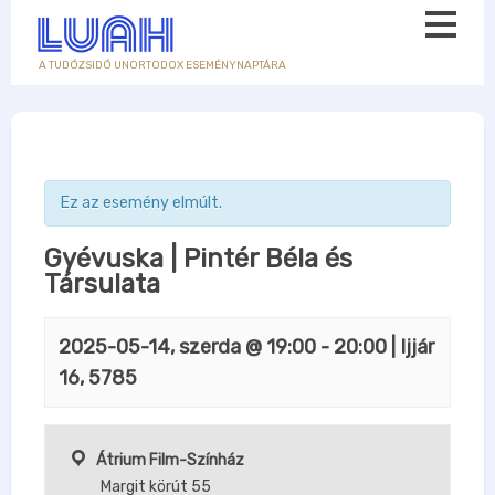
A TUDÓZSIDÓ UNORTODOX ESEMÉNYNAPTÁRA
Ez az esemény elmúlt.
Gyévuska | Pintér Béla és
Társulata
2025-05-14, szerda @ 19:00
-
20:00
| Ijjár
16, 5785
Átrium Film-Színház
Margit körút 55