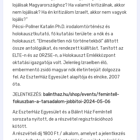
lojálisak Magyarországhoz? Ha valamit kritizálnak, akkor
nem lojálisak? Ha én kritizálom Izraelt, akkor nem vagyok
lojális?”
Pécsi-Pollner Katalin Ph.D. irodalomtörténész és
holokausztkutató, fő kutatási területe: a nők és a
holokauszt. “Elmeséletlen női történetekből” állított
össze antológiákat, és rendezett kiállítást. Tanított az
ELTE-n és az ORZSE-n, a Holokauszt Emlékközpont
oktatási igazgatója volt. Jelenleg Izraelben élő,
embermentő zsidó magyar nők életinterjúit dolgozza
fel. Az EszterHáz Egyesület alapítója és elnöke, 2007
óta.
JELENTKEZÉS:
balinthaz.hu/shop/events/femintell-
fokuszban-a-tarsadalom-jobbitoi-2024-05-06
Az EszterHáz Egyesület és a Bálint Ház FemIntell
sorozata nyitott, de a részvétel regisztrációhozó
kötött.
A részvételi díj 1800 Ft / alkalom, amelyet a jelentkezés