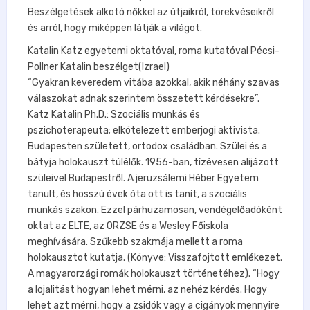
Beszélgetések alkotó nőkkel az útjaikról, törekvéseikről
és arról, hogy miképpen látják a világot.
Katalin Katz egyetemi oktatóval, roma kutatóval Pécsi-
Pollner Katalin beszélget(Izrael)
“Gyakran keveredem vitába azokkal, akik néhány szavas
válaszokat adnak szerintem összetett kérdésekre”.
Katz Katalin Ph.D.: Szociális munkás és
pszichoterapeuta; elkötelezett emberjogi aktivista.
Budapesten született, ortodox családban. Szülei és a
bátyja holokauszt túlélők. 1956-ban, tízévesen alijázott
szüleivel Budapestről. A jeruzsálemi Héber Egyetem
tanult, és hosszú évek óta ott is tanít, a szociális
munkás szakon. Ezzel párhuzamosan, vendégelőadóként
oktat az ELTE, az ORZSE és a Wesley Főiskola
meghívására. Szűkebb szakmája mellett a roma
holokausztot kutatja. (Könyve: Visszafojtott emlékezet.
A magyarorzági romák holokauszt történetéhez). “Hogy
a lojalitást hogyan lehet mérni, az nehéz kérdés. Hogy
lehet azt mérni, hogy a zsidók vagy a cigányok mennyire