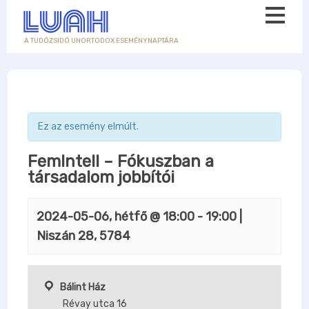
A TUDÓZSIDÓ UNORTODOX ESEMÉNYNAPTÁRA
Ez az esemény elmúlt.
FemIntell – Fókuszban a
társadalom jobbítói
2024-05-06, hétfő @ 18:00
-
19:00
|
Niszán 28, 5784
Bálint Ház
Révay utca 16