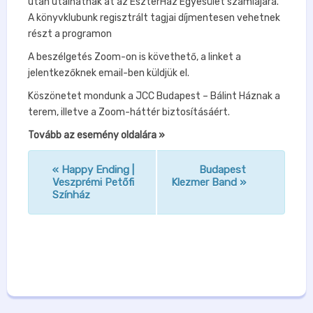
után utalhatnak át az EszterHáz Egyesület számlájára.
A könyvklubunk regisztrált tagjai díjmentesen vehetnek
részt a programon
A beszélgetés Zoom-on is követhető, a linket a
jelentkezőknek email-ben küldjük el.
Köszönetet mondunk a JCC Budapest – Bálint Háznak a
terem, illetve a Zoom-háttér biztosításáért.
Tovább az esemény oldalára »
«
Happy Ending |
Budapest
n
Veszprémi Petőfi
Klezmer Band
»
Színház
a
v
i
g
á
c