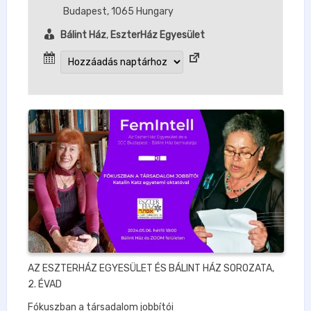
Budapest
,
1065
Hungary
Bálint Ház
,
EszterHáz Egyesület
AZ ESZTERHÁZ EGYESÜLET ÉS BÁLINT HÁZ SOROZATA,
2. ÉVAD
Fókuszban a társadalom jobbítói