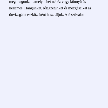
meg magunkat, amely lehet nehéz vagy könnyű és
kellemes. Hangunkat, lélegzetünket és mozgásaikat az
önvizsgálat eszközeként használjuk. A fesztiválon
esélyünk nyílik arra, hogy több színt érjünk el a
hangunkból, mint általában, mert megtanuljuk, hogyan
lehet különböző lelkiállapotban lenni amelyekben nem kell
irányítanunk, csak hagyjuk hogy létrejöjjön a hangunk.
Programok
Hanglét – tudatosság a hangban – 2017.06.24. 09:00
(Hangutazók – Hangterápiás tér)
Improvizáció, mint út a boldogsághoz – workshop –
2017.06.23. 16:00 (Zenei műhely)
Tovább az esemény oldalára »
navigáció
«
Héber Nyelvi
Évadzáró
Központ
Kábálát Sábát
»
Filmklub-Apples