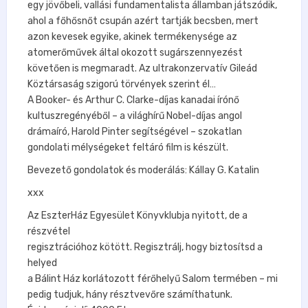
egy jövőbeli, vallási fundamentalista államban játszódik,
ahol a főhősnőt csupán azért tartják becsben, mert
azon kevesek egyike, akinek termékenysége az
atomerőművek által okozott sugárszennyezést
követően is megmaradt. Az ultrakonzervatív Gileád
Köztársaság szigorú törvények szerint él…
A Booker- és Arthur C. Clarke-díjas kanadai írónő
kultuszregényéből – a világhírű Nobel-díjas angol
drámaíró, Harold Pinter segítségével – szokatlan
gondolati mélységeket feltáró film is készült.
Bevezető gondolatok és moderálás: Kállay G. Katalin
xxx
Az EszterHáz Egyesület Könyvklubja nyitott, de a
részvétel
regisztrációhoz kötött. Regisztrálj, hogy biztosítsd a
helyed
a Bálint Ház korlátozott férőhelyű Salom termében – mi
pedig tudjuk, hány résztvevőre számíthatunk.