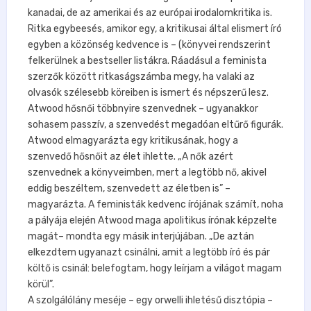
kanadai, de az amerikai és az európai irodalomkritika is.
Ritka egybeesés, amikor egy, a kritikusai által elismert író
egyben a közönség kedvence is – (könyvei rendszerint
felkerülnek a bestseller listákra. Ráadásul a feminista
szerzők között ritkaságszámba megy, ha valaki az
olvasók szélesebb köreiben is ismert és népszerű lesz.
Atwood hősnői többnyire szenvednek – ugyanakkor
sohasem passzív, a szenvedést megadóan eltűrő figurák.
Atwood elmagyarázta egy kritikusának, hogy a
szenvedő hősnőit az élet ihlette. „A nők azért
szenvednek a könyveimben, mert a legtöbb nő, akivel
eddig beszéltem, szenvedett az életben is” –
magyarázta. A feministák kedvenc írójának számít, noha
a pályája elején Atwood maga apolitikus írónak képzelte
magát– mondta egy másik interjújában. „De aztán
elkezdtem ugyanazt csinálni, amit a legtöbb író és pár
költő is csinál: belefogtam, hogy leírjam a világot magam
körül”.
A szolgálólány meséje – egy orwelli ihletésű disztópia –