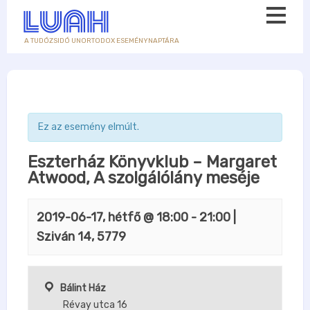
A TUDÓZSIDÓ UNORTODOX ESEMÉNYNAPTÁRA
Ez az esemény elmúlt.
Eszterház Könyvklub – Margaret
Atwood, A szolgálólány meséje
2019-06-17, hétfő @ 18:00
-
21:00
|
Sziván 14, 5779
Bálint Ház
Révay utca 16