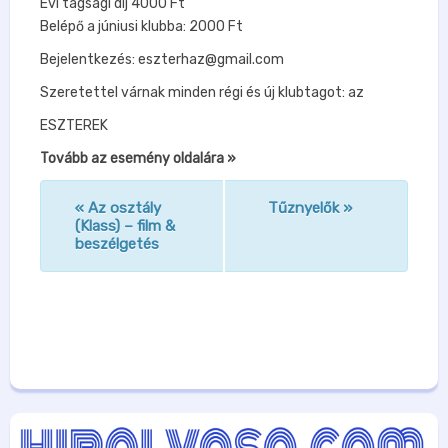
Évi tagsági díj 4000 Ft
Belépő a júniusi klubba: 2000 Ft
Bejelentkezés: eszterhaz@gmail.com
Szeretettel várnak minden régi és új klubtagot: az
ESZTEREK
Tovább az esemény oldalára »
«
Az osztály
Tűznyelők
»
n
(Klass) – film &
beszélgetés
a
v
i
g
á
c
i