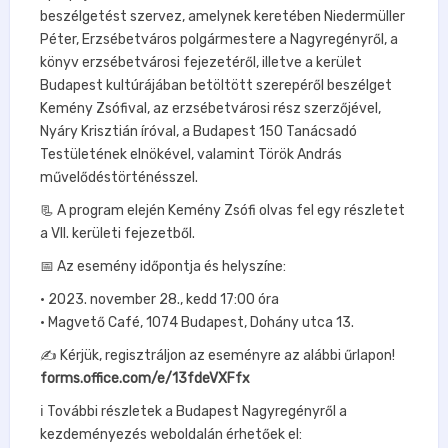
beszélgetést szervez, amelynek keretében Niedermüller
Péter, Erzsébetváros polgármestere a Nagyregényről, a
könyv erzsébetvárosi fejezetéről, illetve a kerület
Budapest kultúrájában betöltött szerepéről beszélget
Kemény Zsófival, az erzsébetvárosi rész szerzőjével,
Nyáry Krisztián íróval, a Budapest 150 Tanácsadó
Testületének elnökével, valamint Török András
művelődéstörténésszel.
📃 A program elején Kemény Zsófi olvas fel egy részletet
a VII. kerületi fejezetből.
📅 Az esemény időpontja és helyszíne:
• 2023. november 28., kedd 17:00 óra
• Magvető Café, 1074 Budapest, Dohány utca 13.
✍️ Kérjük, regisztráljon az eseményre az alábbi űrlapon!
forms.office.com/e/13fdeVXFfx
ℹ️ További részletek a Budapest Nagyregényről a
kezdeményezés weboldalán érhetőek el: