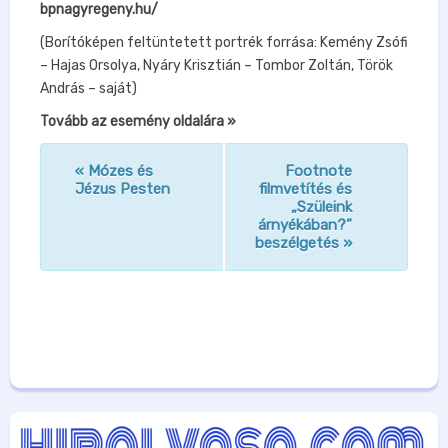
bpnagyregeny.hu/
(Borítóképen feltüntetett portrék forrása: Kemény Zsófi
– Hajas Orsolya, Nyáry Krisztián – Tombor Zoltán, Török
András – saját)
Tovább az esemény oldalára »
«
Mózes és
Footnote
n
Jézus Pesten
filmvetítés és
„Szüleink
a
árnyékában?”
v
beszélgetés
»
i
g
á
c
i
ó