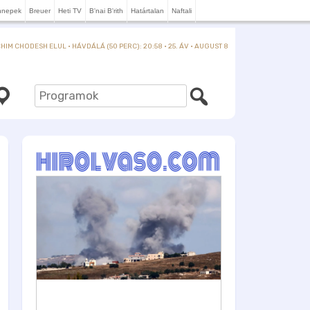
nnepek
Breuer
Heti TV
B'nai B'rith
Határtalan
Naftali
IM CHODESH ELUL · HÁVDÁLÁ (50 PERC): 20:58 · 25. ÁV · AUGUST 8