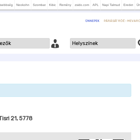
isebbség
Neokohn
Szombat
Kibic
Remény
zsido.com
APL
Napi Talmud
Eredet
Ü
PÁRÁSÁT RÖÉ · MEVARCH
ÜNNEPEK
Tisri 21, 5778