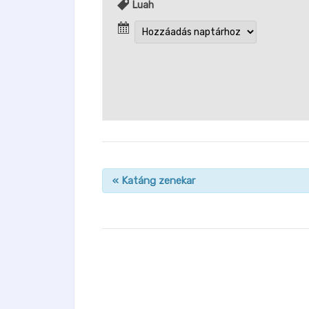
Luah
«
Katáng zenekar
n
a
v
i
g
á