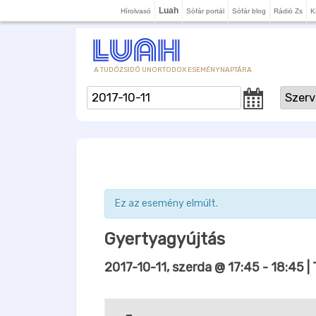
Luah
Hírolvasó
Sófár portál
Sófár blog
Rádió Zs
K
A TUDÓZSIDÓ UNORTODOX ESEMÉNYNAPTÁRA
Ez az esemény elmúlt.
Gyertyagyújtás
2017-10-11, szerda @ 17:45
-
18:45
| 