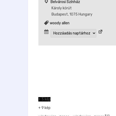
Belvárosi Színház
Károly körút
Budapest
,
1075
Hungary
woody allen
+ 5 kép
+ 9 kép