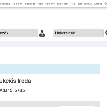
isebbség
Neokohn
Szombat
Kibic
Remény
zsido.com
APL
Napi Talmud
Eredet
Ü
ukciós Iroda
 Ádár 5, 5785