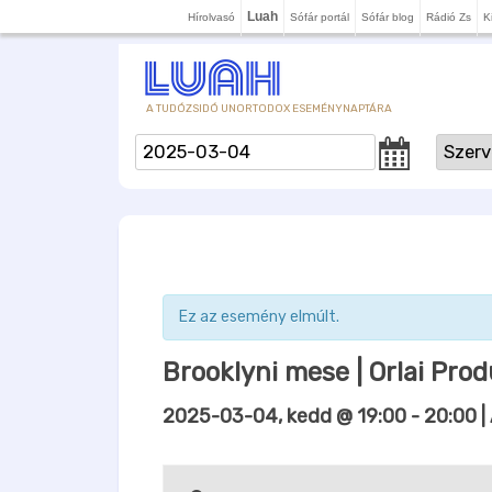
Luah
Hírolvasó
Sófár portál
Sófár blog
Rádió Zs
K
A TUDÓZSIDÓ UNORTODOX ESEMÉNYNAPTÁRA
Ez az esemény elmúlt.
Brooklyni mese | Orlai Prod
2025-03-04, kedd @ 19:00
-
20:00
|