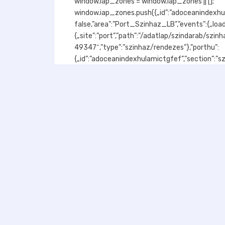
window.iap_zones = window.iap_zones || [];
window.iap_zones.push({„id”:”adoceanindexhulam
false,”area”:”Port_Szinhaz_LB”,”events”:{„loaded
{„site”:”port”,”path”:”/adatlap/szindarab/szi
49347″,”type”:”szinhaz/rendezes”},”porthu”:
{„id”:”adoceanindexhulamictgfef”,”section”:”sz
ard”}});
Értékelés:
3 szavazatból
Szerinted?