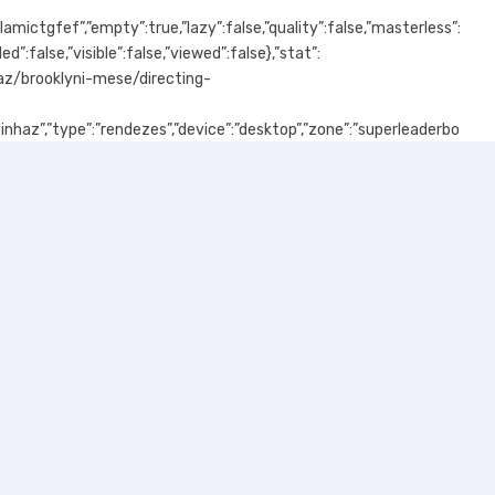
ictgfef”,”empty”:true,”lazy”:false,”quality”:false,”masterless”:
”:false,”visible”:false,”viewed”:false},”stat”:
nhaz/brooklyni-mese/directing-
inhaz”,”type”:”rendezes”,”device”:”desktop”,”zone”:”superleaderbo