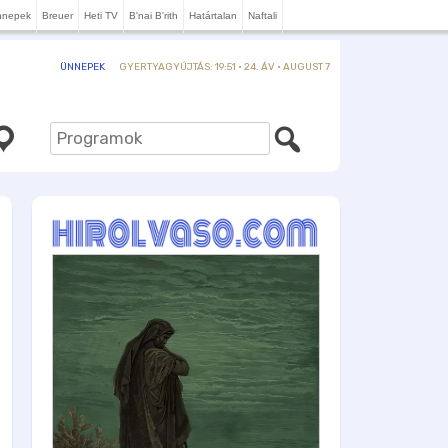
nnepek
Breuer
Heti TV
B'nai B'rith
Határtalan
Naftali
GYERTYAGYÚJTÁS: 19:51 · 24. ÁV · AUGUST 7
ÜNNEPEK