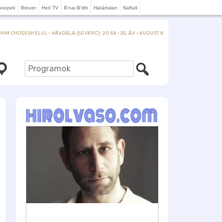
nnepek
Breuer
Heti TV
B'nai B'rith
Határtalan
Naftali
IM CHODESH ELUL · HÁVDÁLÁ (50 PERC): 20:58 · 25. ÁV · AUGUST 8