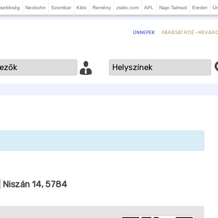
isebbség
Neokohn
Szombat
Kibic
Remény
zsido.com
APL
Napi Talmud
Eredet
Ü
PÁRÁSÁT RÖÉ · MEVARCH
ÜNNEPEK
| Niszán 14, 5784