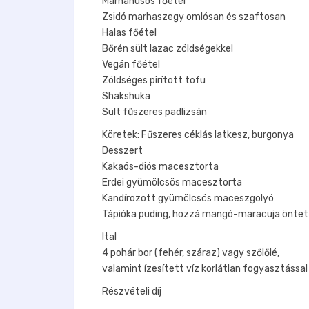
Marhahúsos főétel
Zsidó marhaszegy omlósan és szaftosan
Halas főétel
Bőrén sült lazac zöldségekkel
Vegán főétel
Zöldséges pirított tofu
Shakshuka
Sült fűszeres padlizsán
Köretek: Fűszeres céklás latkesz, burgonya
Desszert
Kakaós-diós macesztorta
Erdei gyümölcsös macesztorta
Kandírozott gyümölcsös maceszgolyó
Tápióka puding, hozzá mangó-maracuja öntet
Ital
4 pohár bor (fehér, száraz) vagy szőlőlé,
valamint ízesített víz korlátlan fogyasztással
Részvételi díj