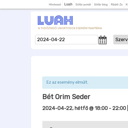
Luah
Hírolvasó
Sófár portál
Sófár blog
Rádió Zs
K
A TUDÓZSIDÓ UNORTODOX ESEMÉNYNAPTÁRA
Ez az esemény elmúlt.
Bét Orim Seder
2024-04-22, hétfő @ 18:00
-
22:00