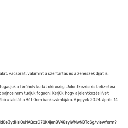
lat, vacsorát, valamint a szertartás és a zenészek díját is.
ogadjuk a férőhely korlát eléréséig. Jelentkezési és befizetési
t sajnos nem tudjuk fogadni. Kérjük, hogy a jelentkezési ívet
őbb utald át a Bét Orim bankszámlájára. A jegyek 2024. április 14-
aSId0e3ydHsIOuI1AQczG7QK4jen8V48sylWMwNBTcSg/viewform?