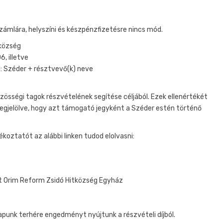
 számlára, helyszíni és készpénzfizetésre nincs mód.
tközség
 illetve
: Széder + résztvevő(k) neve
össégi tagok részvételének segítése céljából. Ezek ellenértékét
egjelölve, hogy azt támogató jegyként a Széder estén történő
koztatót az alábbi linken tudod elolvasni:
ét Orim Reform Zsidó Hitközség Egyház
apunk terhére engedményt nyújtunk a részvételi díjból.