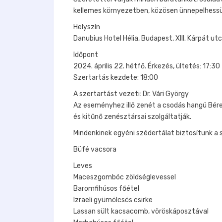
kellemes környezetben, közösen ünnepelhess
Helyszín
Danubius Hotel Hélia, Budapest, XIII. Kárpát u
Időpont
2024. április 22. hétfő. Érkezés, ültetés: 17:30
Szertartás kezdete: 18:00
A szertartást vezeti: Dr. Vári György
Az eseményhez illő zenét a csodás hangú Bér
és kitűnő zenésztársai szolgáltatják.
Mindenkinek egyéni szédertálat biztosítunk a 
Büfé vacsora
Leves
Maceszgombóc zöldséglevessel
Baromfihúsos főétel
Izraeli gyümölcsös csirke
Lassan sült kacsacomb, vöröskáposztával