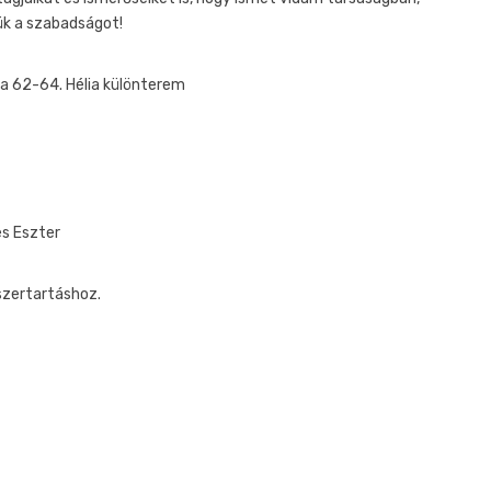
ük a szabadságot!
tca 62-64. Hélia különterem
es Eszter
szertartáshoz.