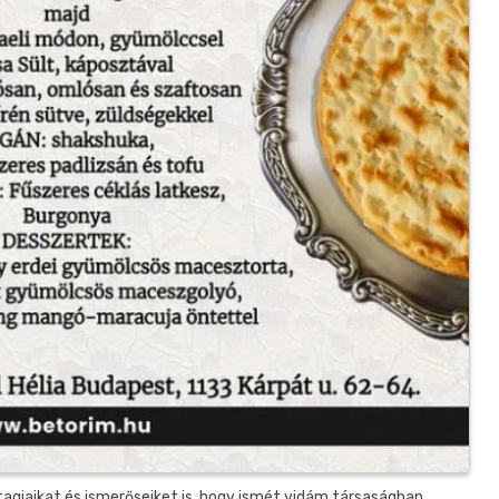
agjaikat és ismerőseiket is, hogy ismét vidám társaságban,