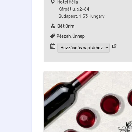
Hotel Hélia
Kárpát u. 62-64
Budapest
,
1133
Hungary
Bét Orim
Pészah
,
Ünnep