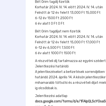
Bét Orim tagdíj fizetők
Korhatár 2024. IV. 14. előtt 2024. IV. 14. után
Felnőtt ár 12 év felett 13,000 Ft 15,000 Ft
6-12 év 1500 Ft 2500 Ft
6 év alatt 0 Ft 0 Ft
Bét Orim tagdíjat nem fizetők
Korhatár 2024. IV. 14. előtt 2024. IV. 14. után
Felnőtt ár 12 év felett 15,000 Ft 17,000 Ft
6-12 év 6,500 Ft 7,500 Ft
6 év alatt 1000 Ft 1500 Ft
A részvételi díj tartalmazza az egyéni szédertá
Jelentkezési határidő
A jelentkezéseket a befizetések sorrendjében f
határidő 2024. április 14. A későn jelentkezőke
mihamarabb töltsd ki és a részvételi díjat miel
ig olcsóbbak is.
Jelentkezési adatlap
docs.google.com/forms/d/e/1FAIpQLScYGs