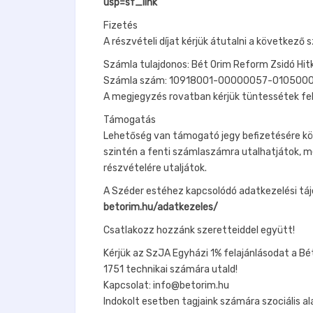
usp=sf_link
Fizetés
A részvételi díjat kérjük átutalni a következő
Számla tulajdonos: Bét Orim Reform Zsidó Hi
Számla szám: 10918001-00000057-01050006,
A megjegyzés rovatban kérjük tüntessétek fel
Támogatás
Lehetőség van támogató jegy befizetésére köz
szintén a fenti számlaszámra utalhatjátok, m
részvételére utaljátok.
A Széder estéhez kapcsolódó adatkezelési tájé
betorim.hu/adatkezeles/
Csatlakozz hozzánk szeretteiddel együtt!
Kérjük az SzJA Egyházi 1% felajánlásodat a B
1751 technikai számára utald!
Kapcsolat: info@betorim.hu
Indokolt esetben tagjaink számára szociális al