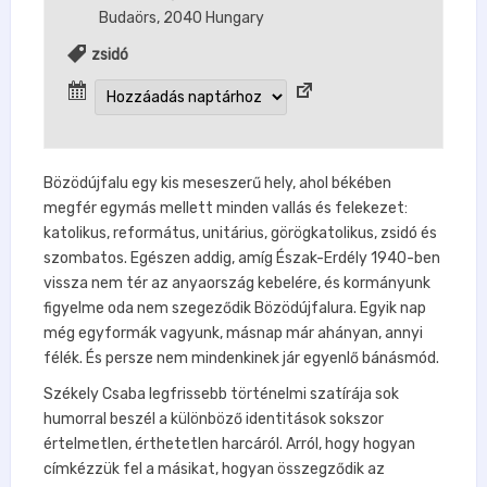
Budaörs
,
2040
Hungary
zsidó
Bözödújfalu egy kis meseszerű hely, ahol békében
megfér egymás mellett minden vallás és felekezet:
katolikus, református, unitárius, görögkatolikus, zsidó és
szombatos. Egészen addig, amíg Észak-Erdély 1940-ben
vissza nem tér az anyaország kebelére, és kormányunk
figyelme oda nem szegeződik Bözödújfalura. Egyik nap
még egyformák vagyunk, másnap már ahányan, annyi
félék. És persze nem mindenkinek jár egyenlő bánásmód.
Székely Csaba legfrissebb történelmi szatírája sok
humorral beszél a különböző identitások sokszor
értelmetlen, érthetetlen harcáról. Arról, hogy hogyan
címkézzük fel a másikat, hogyan összegződik az