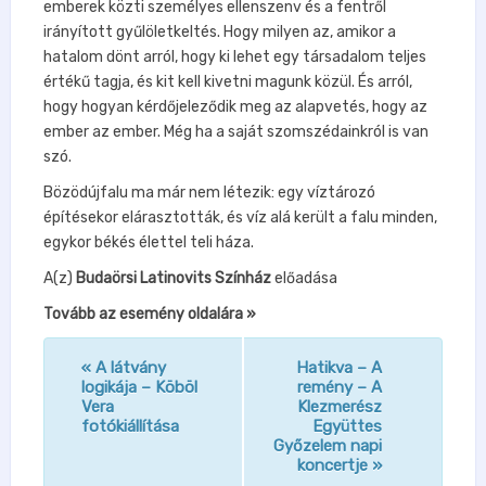
emberek közti személyes ellenszenv és a fentről
irányított gyűlöletkeltés. Hogy milyen az, amikor a
hatalom dönt arról, hogy ki lehet egy társadalom teljes
értékű tagja, és kit kell kivetni magunk közül. És arról,
hogy hogyan kérdőjeleződik meg az alapvetés, hogy az
ember az ember. Még ha a saját szomszédainkról is van
szó.
Bözödújfalu ma már nem létezik: egy víztározó
építésekor elárasztották, és víz alá került a falu minden,
egykor békés élettel teli háza.
A(z)
Budaörsi Latinovits Színház
előadása
Tovább az esemény oldalára »
«
A látvány
Hatikva – A
n
logikája – Köböl
remény – A
Vera
Klezmerész
a
fotókiállítása
Együttes
v
Győzelem napi
koncertje
»
i