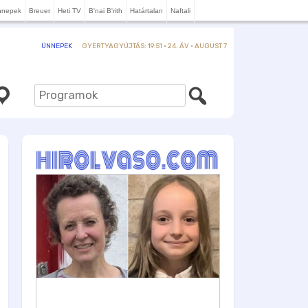
nnepek
Breuer
Heti TV
B'nai B'rith
Határtalan
Naftali
GYERTYAGYÚJTÁS: 19:51 · 24. ÁV · AUGUST 7
ÜNNEPEK