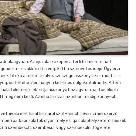
 duplaágyban. Az éjszaka közepén a férfi hirtelen felriad:
ondolja – és akkor itt a vég. S itt a számvetés ideje. Úgy érzi
nnek fő oka a mellette alvó, szuszogó asszony, aki – most is! –
og, és feltehetően nagyon kellemes dolgokról álmodik. A férfi
halálfélelméről leborítja asszonyát az ágyról, majd bejelenti:
ielőtt még nem késő. Az elhatározás azonban mindig könnyebb,
vetnivaló élet halál harcáról szól Hanoch Levin izraeli szerző
z emberi párkapcsolatok olyan mély és igaz alaphelyzetéről beszél,
 és nő szembesült, szembesül, vagy szembesülni fog élete