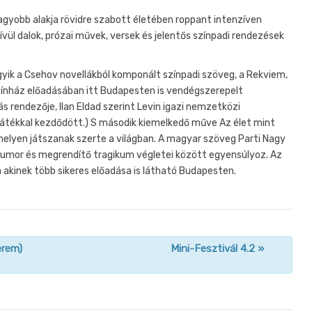
nagyobb alakja rövidre szabott életében roppant intenzíven
 kívül dalok, prózai művek, versek és jelentős színpadi rendezések
yik a Csehov novellákból komponált színpadi szöveg, a Rekviem,
Színház előadásában itt Budapesten is vendégszerepelt
ás rendezője, Ilan Eldad szerint Levin igazi nemzetközi
gjátékkal kezdődött.) S második kiemelkedő műve Az élet mint
helyen játszanak szerte a világban. A magyar szöveg Parti Nagy
 humor és megrendítő tragikum végletei között egyensúlyoz. Az
 a akinek több sikeres előadása is látható Budapesten.
erem)
Mini-Fesztivál 4.2
»