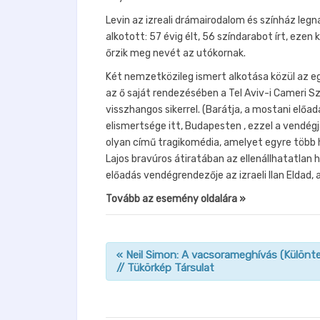
Levin az izreali drámairodalom és színház leg
alkotott: 57 évig élt, 56 színdarabot írt, ezen
őrzik meg nevét az utókornak.
Két nemzetközileg ismert alkotása közül az eg
az ő saját rendezésében a Tel Aviv-i Cameri 
visszhangos sikerrel. (Barátja, a mostani előad
elismertsége itt, Budapesten , ezzel a vendé
olyan című tragikomédia, amelyet egyre több 
Lajos bravúros átiratában az ellenállhatatlan
előadás vendégrendezője az izraeli Ilan Eldad,
Tovább az esemény oldalára »
«
Neil Simon: A vacsorameghívás (Különt
// Tükörkép Társulat
n
a
v