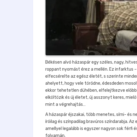
Békésen alvó házaspár egy széles, nagy, hitvesi
roppant nyomást érez a mellén. Ez infarktus – g
elfecsérelte az egész életét, s szerinte minde
ahelyett, hogy vele törődne, édesdeden mosoly
ekkor tehetetlen dühében, elfelejtkezve előbbi 
elköltözik és új életet, új asszonyt keres, m
mint a végrehajtás…
A házaspár éjszakai, több menetes, sírni- és ne
íróilag és színpadilag bravúros színdarabja. A
amellyel legalább is egyszer nagyon sok férfi
folyamán.