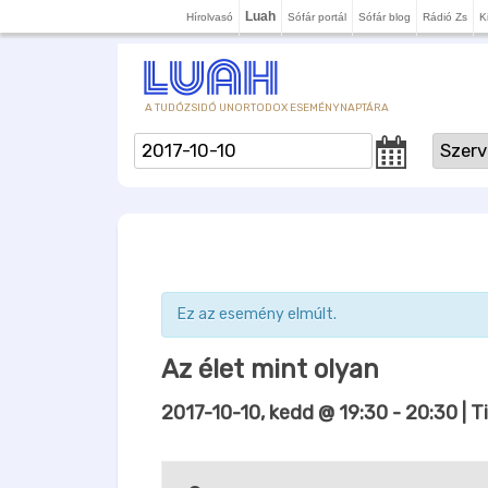
Luah
Hírolvasó
Sófár portál
Sófár blog
Rádió Zs
K
A TUDÓZSIDÓ UNORTODOX ESEMÉNYNAPTÁRA
Ez az esemény elmúlt.
Az élet mint olyan
2017-10-10, kedd @ 19:30
-
20:30
| T