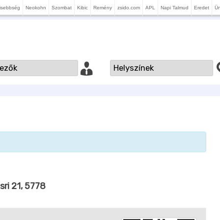
isebbség
Neokohn
Szombat
Kibic
Remény
zsido.com
APL
Napi Talmud
Eredet
Ü
isri 21, 5778