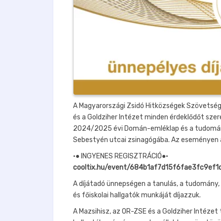
A Magyarországi Zsidó Hitközségek Szövetség
és a Goldziher Intézet minden érdeklődőt szer
2024/2025 évi Domán-emléklap és a tudomán
Sebestyén utcai zsinagógába. Az eseményen a 
•● INGYENES REGISZTRÁCIÓ●•
cooltix.hu/event/684b1af7d15f6fae3fc9ef1
A díjátadó ünnepségen a tanulás, a tudomány,
és főiskolai hallgatók munkáját díjazzuk.
A Mazsihisz, az OR-ZSE és a Goldziher Intézet 