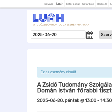
Luah
Hírolvasó
Sófár portál
Sófár blog
Rádió Zs
K
A TUDÓZSIDÓ UNORTODOX ESEMÉNYNAPTÁRA
Ez az esemény elmúlt.
A Zsidó Tudomány Szolgála
Domán István főrabbi tiszt
2025-06-20, péntek @ 13:00
-
14:30