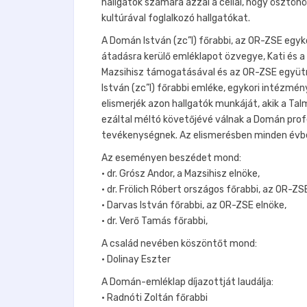
hallgatók számára azzal a céllal, hogy öszt
kultúrával foglalkozó hallgatókat.
A Domán István (zc”l) főrabbi, az OR-ZSE egyk
átadásra kerülő emléklapot özvegye, Kati és a
Mazsihisz támogatásával és az OR-ZSE együtmű
István (zc”l) főrabbi emléke, egykori intézmé
elismerjék azon hallgatók munkáját, akik a Ta
ezáltal méltó követőjévé válnak a Domán prof
tevékenységnek. Az elismerésben minden évbe
Az eseményen beszédet mond:
• dr. Grósz Andor, a Mazsihisz elnöke,
• dr. Frölich Róbert országos főrabbi, az OR-Z
• Darvas István főrabbi, az OR-ZSE elnöke,
• dr. Verő Tamás főrabbi,
A család nevében köszöntőt mond:
• Dolinay Eszter
A Domán-emléklap díjazottját laudálja:
• Radnóti Zoltán főrabbi