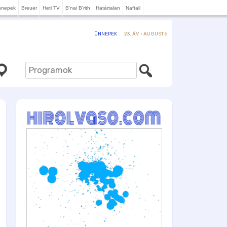
nnepek
Breuer
Heti TV
B'nai B'rith
Határtalan
Naftali
23. ÁV · AUGUST 6
ÜNNEPEK