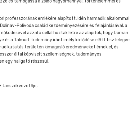
önözze és támogassa a zsidó hagyománnyal, történelemmel és
ori professzorának emlékére alapított, idén harmadik alkalommal
 Dolinay-Polivoda család kezdeményezésére és felajánlásával, a
ködésével azzal a céllal hozták létre az alapítók, hogy Domán
nye és a Talmud-tudomány iránti mély kötődése előtt tisztelegve
lmud kutatás területén kimagasló eredményeket érnek el, és
esszor által képviselt szellemiségnek, tudományos
n egy hallgató részesül.
SE tanszékvezetője,