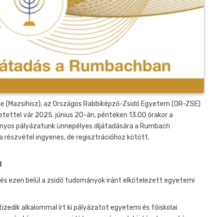
e (Mazsihisz), az Országos Rabbiképző-Zsidó Egyetem (OR-ZSE)
etettel vár 2025. június 20-án, pénteken 13.00 órakor a
yos pályázatunk ünnepélyes díjátadására a Rumbach
részvétel ingyenes, de regisztrációhoz kötött.
d
 és ezen belül a zsidó tudományok iránt elkötelezett egyetemi
tizedik alkalommal írt ki pályázatot egyetemi és főiskolai