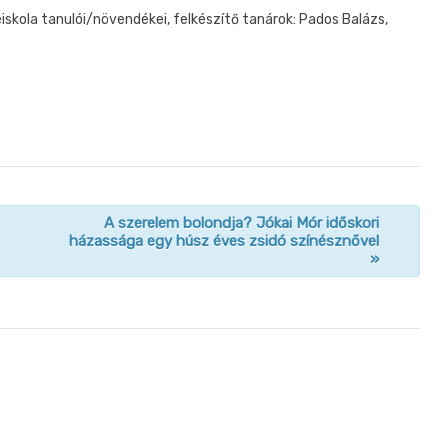
skola tanulói/növendékei, felkészítő tanárok: Pados Balázs,
A szerelem bolondja? Jókai Mór időskori
házassága egy húsz éves zsidó színésznővel
»