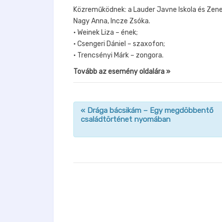
Közreműködnek: a Lauder Javne Iskola és Zenei
Nagy Anna, Incze Zsóka.
• Weinek Liza – ének;
• Csengeri Dániel – szaxofon;
• Trencsényi Márk – zongora.
Tovább az esemény oldalára »
«
Drága bácsikám – Egy megdöbbentő
családtörténet nyomában
n
a
v
i
g
á
c
i