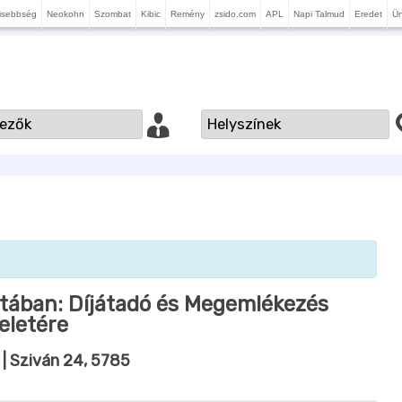
isebbség
Neokohn
Szombat
Kibic
Remény
zsido.com
APL
Napi Talmud
Eredet
Ü
tában: Díjátadó és Megemlékezés
eletére
| Sziván 24, 5785