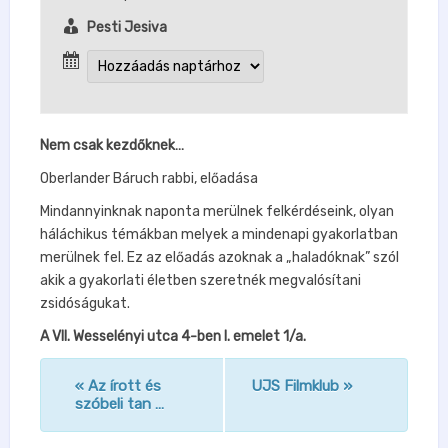
Pesti Jesiva
Nem csak kezdőknek…
Oberlander Báruch rabbi, előadása
Mindannyinknak naponta merülnek felkérdéseink, olyan
háláchikus témákban melyek a mindenapi gyakorlatban
merülnek fel. Ez az előadás azoknak a „haladóknak” szól
akik a gyakorlati életben szeretnék megvalósítani
zsidóságukat.
A VII. Wesselényi utca 4-ben I. emelet 1/a.
«
Az írott és
UJS Filmklub
»
n
szóbeli tan …
a