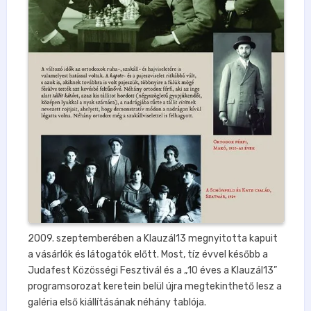
2009. szeptemberében a Klauzál13 megnyitotta kapuit
a vásárlók és látogatók előtt. Most, tíz évvel később a
Judafest Közösségi Fesztivál és a „10 éves a Klauzál13”
programsorozat keretein belül újra megtekinthető lesz a
galéria első kiállításának néhány tablója.