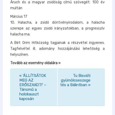
Áruch és a magyar zsidóság című szövegét: 100 év
multán
Március 17
10. Halacha, a zsidó döntvényirodalom, a halacha
szerepe az egyes zsidó irányzatokban, a progresszív
halacha ma.
A Bét Orim Hitközség tagjainak a részvétel ingyenes.
Tagfelvétel ill. adomány hozzájárulási lehetőség a
helyszínen.
Tovább az esemény oldalára »
«
'ÁLLÍTSÁTOK
Tu Bisváti
n
MEG AZ
gyümölcseszege
ERŐSZAKOT!' –
tés a Bálintban
»
a
Táncmű a
v
holokauszt
kapcsán
i
g