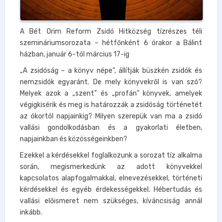
A Bét Orim Reform Zsidó Hitközség tízrészes téli
szemináriumsorozata – hétfőnként 6 órakor a Bálint
házban, január 6-tól március 17-ig
„A zsidóság – a könyv népe”, állítják büszkén zsidók és
nemzsidók egyaránt. De mely könyvekről is van szó?
Melyek azok a „szent” és „profán” könyvek, amelyek
végigkisérik és meg is határozzák a zsidóság történetét
az ókortól napjainkig? Milyen szerepük van ma a zsidó
vallási gondolkodásban és a gyakorlati életben,
napjainkban és közösségeinkben?
Ezekkel a kérdésekkel foglalkozunk a sorozat tíz alkalma
során, megismerkedünk az adott könyvekkel
kapcsolatos alapfogalmakkal, elnevezésekkel, történeti
kérdésekkel és egyéb érdekességekkel. Hébertudás és
vallási előismeret nem szükséges, kíváncsiság annál
inkább.