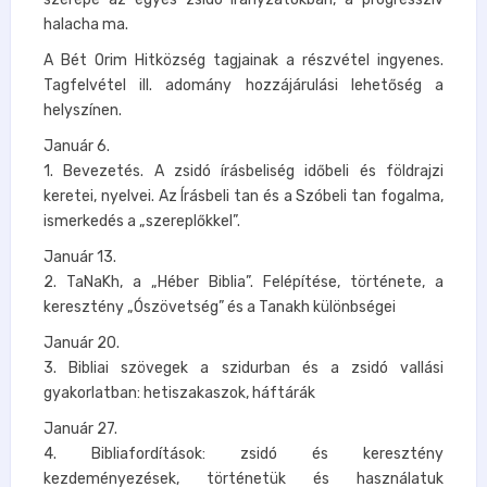
halacha ma.
A Bét Orim Hitközség tagjainak a részvétel ingyenes.
Tagfelvétel ill. adomány hozzájárulási lehetőség a
helyszínen.
Január 6.
1. Bevezetés. A zsidó írásbeliség időbeli és földrajzi
keretei, nyelvei. Az Írásbeli tan és a Szóbeli tan fogalma,
ismerkedés a „szereplőkkel”.
Január 13.
2. TaNaKh, a „Héber Biblia”. Felépítése, története, a
keresztény „Ószövetség” és a Tanakh különbségei
Január 20.
3. Bibliai szövegek a szidurban és a zsidó vallási
gyakorlatban: hetiszakaszok, háftárák
Január 27.
4. Bibliafordítások: zsidó és keresztény
kezdeményezések, történetük és használatuk