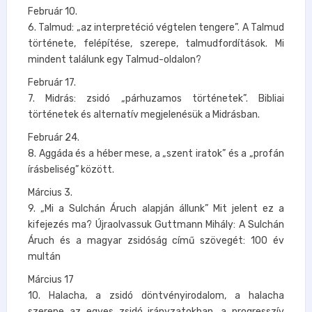
Február 10.
6. Talmud: „az interpretéció végtelen tengere”. A Talmud
története, felépítése, szerepe, talmudfordítások. Mi
mindent találunk egy Talmud-oldalon?
Február 17.
7. Midrás: zsidó „párhuzamos történetek”. Bibliai
történetek és alternatív megjelenésük a Midrásban.
Február 24.
8. Aggáda és a héber mese, a „szent iratok” és a „profán
írásbeliség” között.
Március 3.
9. „Mi a Sulchán Áruch alapján állunk” Mit jelent ez a
kifejezés ma? Újraolvassuk Guttmann Mihály: A Sulchán
Áruch és a magyar zsidóság című szövegét: 100 év
multán
Március 17
10. Halacha, a zsidó döntvényirodalom, a halacha
szerepe az egyes zsidó irányzatokban, a progresszív