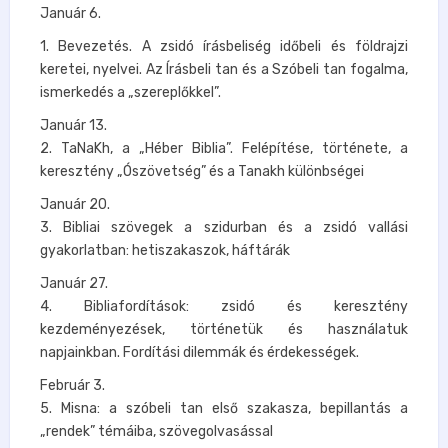
Január 6.
1. Bevezetés. A zsidó írásbeliség időbeli és földrajzi
keretei, nyelvei. Az Írásbeli tan és a Szóbeli tan fogalma,
ismerkedés a „szereplőkkel”.
Január 13.
2. TaNaKh, a „Héber Biblia”. Felépítése, története, a
keresztény „Ószövetség” és a Tanakh különbségei
Január 20.
3. Bibliai szövegek a szidurban és a zsidó vallási
gyakorlatban: hetiszakaszok, háftárák
Január 27.
4. Bibliafordítások: zsidó és keresztény
kezdeményezések, történetük és használatuk
napjainkban. Fordítási dilemmák és érdekességek.
Február 3.
5. Misna: a szóbeli tan első szakasza, bepillantás a
„rendek” témáiba, szövegolvasással