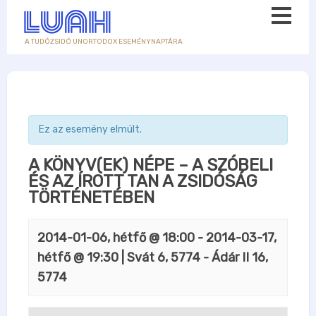
A TUDÓZSIDÓ UNORTODOX ESEMÉNYNAPTÁRA
Ez az esemény elmúlt.
A KÖNYV(EK) NÉPE – A SZÓBELI
ÉS AZ ÍROTT TAN A ZSIDÓSÁG
TÖRTÉNETÉBEN
2014-01-06, hétfő @ 18:00
-
2014-03-17,
hétfő @ 19:30
| Svát 6, 5774 - Ádár II 16,
5774