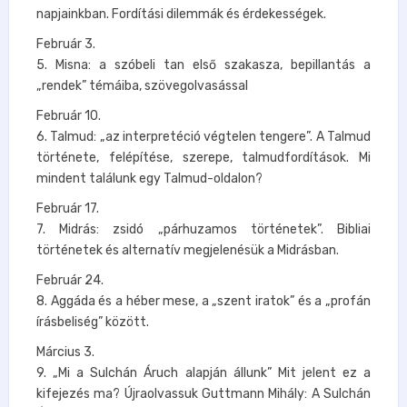
napjainkban. Fordítási dilemmák és érdekességek.
Február 3.
5. Misna: a szóbeli tan első szakasza, bepillantás a
„rendek” témáiba, szövegolvasással
Február 10.
6. Talmud: „az interpretéció végtelen tengere”. A Talmud
története, felépítése, szerepe, talmudfordítások. Mi
mindent találunk egy Talmud-oldalon?
Február 17.
7. Midrás: zsidó „párhuzamos történetek”. Bibliai
történetek és alternatív megjelenésük a Midrásban.
Február 24.
8. Aggáda és a héber mese, a „szent iratok” és a „profán
írásbeliség” között.
Március 3.
9. „Mi a Sulchán Áruch alapján állunk” Mit jelent ez a
kifejezés ma? Újraolvassuk Guttmann Mihály: A Sulchán