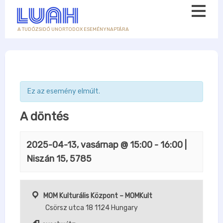
A TUDÓZSIDÓ UNORTODOX ESEMÉNYNAPTÁRA
Ez az esemény elmúlt.
A döntés
2025-04-13, vasárnap @ 15:00
-
16:00
|
Niszán 15, 5785
MOM Kulturális Központ – MOMKult
Csörsz utca 18
1124
Hungary