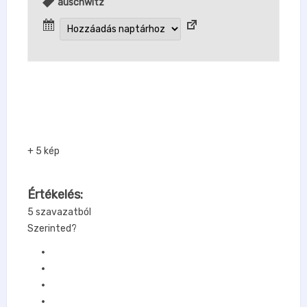
auschwitz
+ 5 kép
Értékelés:
5 szavazatból
Szerinted?