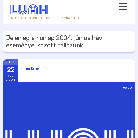
A TUDÓZSIDÓ UNORTODOX ESEMÉNYNAPTÁRA
Jelenleg a honlap
2004. június
havi
eseményei között tallózunk.
JÚN
Somer Kórus próbája
22
ked
2004
06:00