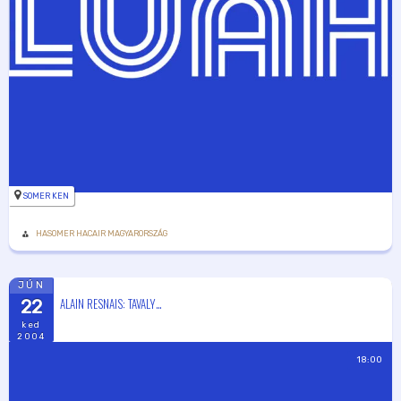
SOMER KEN
HASOMER HACAIR MAGYARORSZÁG
JÚN
ALAIN RESNAIS: TAVALY…
22
ked
2004
18:00