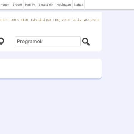
nnepek
Breuer
Heti TV
B'nai B'rith
Határtalan
Naftali
IM CHODESH ELUL · HÁVDÁLÁ (50 PERC): 20:58 · 25. ÁV · AUGUST 8