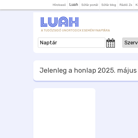
Luah
Hírolvasó
Sófár portál
Sófár blog
Rádió Zs
K
A TUDÓZSIDÓ UNORTODOX ESEMÉNYNAPTÁRA
Jelenleg a honlap
2025. május