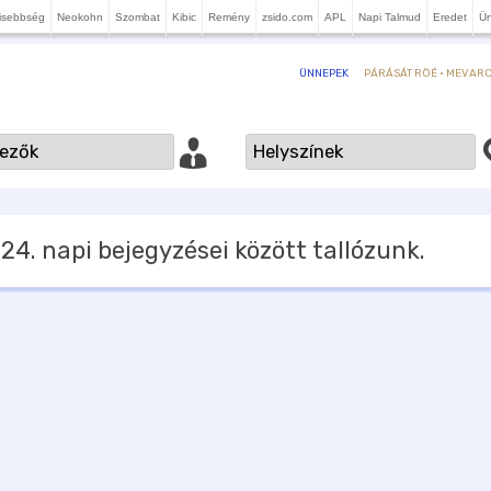
isebbség
Neokohn
Szombat
Kibic
Remény
zsido.com
APL
Napi Talmud
Eredet
Ü
PÁRÁSÁT RÖÉ · MEVARCH
ÜNNEPEK
 24.
napi bejegyzései között tallózunk.