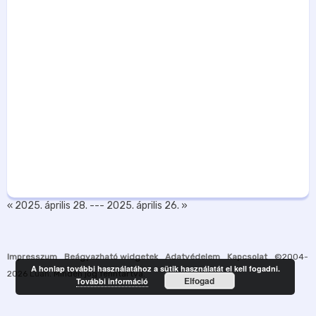
« 2025. április 28.
---
2025. április 26. »
Impresszum
Beágyazható widgetek
Adatvédelem
Kapcsolat
©2004-
A honlap további használatához a sütik használatát el kell fogadni.
2026
Luah
. Minden jog fenntartva.
Elfogad
További információ