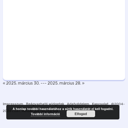
« 2025. március 30.
---
2025. március 28. »
Impresszum
Beágyazható widgetek
Adatvédelem
Kapcsolat
©2004-
A honlap további használatához a sütik használatát el kell fogadni.
2026
Luah
. Minden jog fenntartva.
Elfogad
További információ