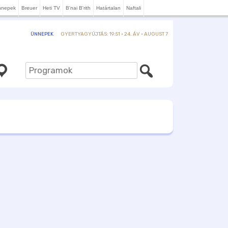
nnepek
Breuer
Heti TV
B'nai B'rith
Határtalan
Naftali
GYERTYAGYÚJTÁS: 19:51 · 24. ÁV · AUGUST 7
ÜNNEPEK