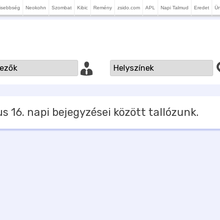
isebbség
Neokohn
Szombat
Kibic
Remény
zsido.com
APL
Napi Talmud
Eredet
Ü
s 16.
napi bejegyzései között tallózunk.