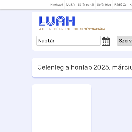
Luah
Hírolvasó
Sófár portál
Sófár blog
Rádió Zs
K
A TUDÓZSIDÓ UNORTODOX ESEMÉNYNAPTÁRA
Jelenleg a honlap
2025. márciu