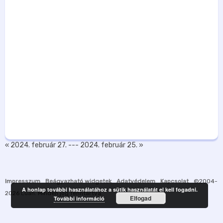
« 2024. február 27.
---
2024. február 25. »
Impresszum
Beágyazható widgetek
Adatvédelem
Kapcsolat
©2004-
A honlap további használatához a sütik használatát el kell fogadni.
2026
Luah
. Minden jog fenntartva.
Elfogad
További információ