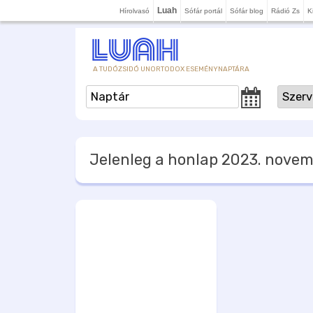
Luah
Hírolvasó
Sófár portál
Sófár blog
Rádió Zs
K
A TUDÓZSIDÓ UNORTODOX ESEMÉNYNAPTÁRA
Jelenleg a honlap
2023. novem