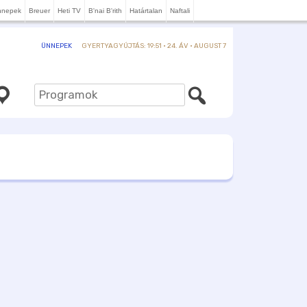
nnepek
Breuer
Heti TV
B'nai B'rith
Határtalan
Naftali
GYERTYAGYÚJTÁS: 19:51 · 24. ÁV · AUGUST 7
ÜNNEPEK