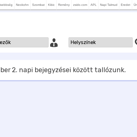
isebbség
Neokohn
Szombat
Kibic
Remény
zsido.com
APL
Napi Talmud
Eredet
Ü
ber 2.
napi bejegyzései között tallózunk.