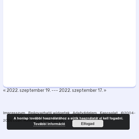
« 2022. szeptember 19.
---
2022. szeptember 17. »
Impresszum
Beágyazható widgetek
Adatvédelem
Kapcsolat
©2004-
A honlap további használatához a sütik használatát el kell fogadni.
2026
Luah
. Minden jog fenntartva.
Elfogad
További információ