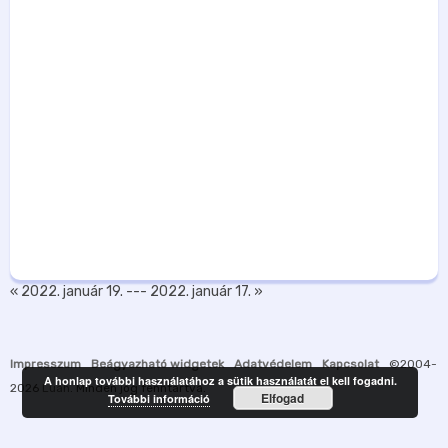
« 2022. január 19.
---
2022. január 17. »
Impresszum
Beágyazható widgetek
Adatvédelem
Kapcsolat
©2004-
A honlap további használatához a sütik használatát el kell fogadni.
2026
Luah
. Minden jog fenntartva.
Elfogad
További információ