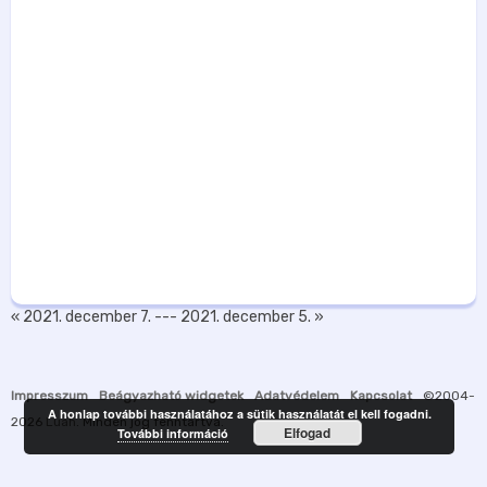
« 2021. december 7.
---
2021. december 5. »
Impresszum
Beágyazható widgetek
Adatvédelem
Kapcsolat
©2004-
A honlap további használatához a sütik használatát el kell fogadni.
2026
Luah
. Minden jog fenntartva.
Elfogad
További információ